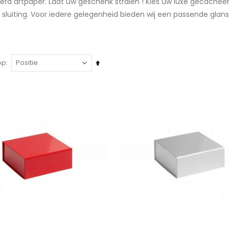
erd artpaper. Laat uw geschenk stralen ! Kies uw luxe gecach
sluiting. Voor iedere gelegenheid bieden wij een passende gla
Van
op
hoog
naar
laag
sorteren