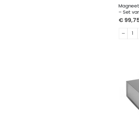
Magneetd
– Set van
€ 99,7