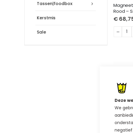
Tassen|foodbox
Magneetd
Rood – S
Kerstmis
€ 68,7
Sale
Deze we
We gebru
aanbiedi
ondersta
negatief