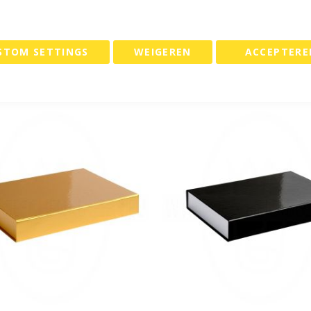
doos glans 15x15x5cm Zwart
Magneetdoos glans 22x16,5
 25 stuks.
Rood - Set van 25 stuks.
5
€ 62,25
STOM SETTINGS
WEIGEREN
ACCEPTERE