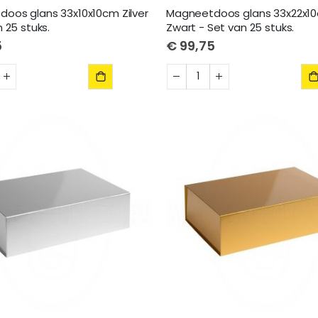
oos glans 33x10x10cm Zilver
Magneetdoos glans 33x22x1
 25 stuks.
Zwart - Set van 25 stuks.
5
€ 99,75