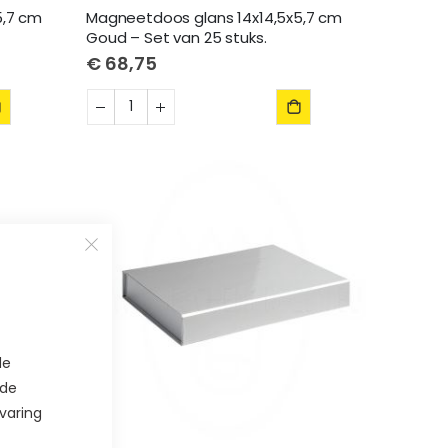
5,7 cm
Magneetdoos glans 14x14,5x5,7 cm
Goud – Set van 25 stuks.
€ 68,75
de
 de
varing