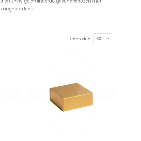
eerd en shiny gelamineerde geschenkdozen met
ns magneetdoos.
Laten zien