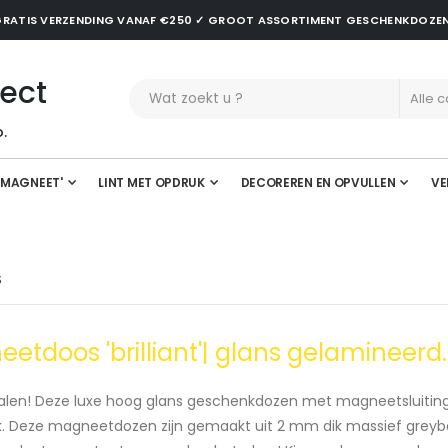
✓ GRATIS VERZENDING VANAF €250 ✓ GROOT ASSORTIMENT GESCHENKDOZE
ect
.
'MAGNEET'
LINT MET OPDRUK
DECOREREN EN OPVULLEN
VE
S
etdoos 'brilliant'| glans gelamineerd.
tralen! Deze luxe hoog glans geschenkdozen met magneetsluiting 
. Deze magneetdozen zijn gemaakt uit 2 mm dik massief greyb