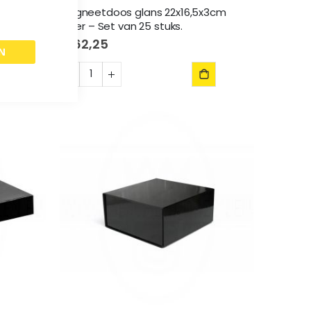
x3cm
Magneetdoos glans 22x16,5x3cm
Zilver – Set van 25 stuks.
€ 62,25
N