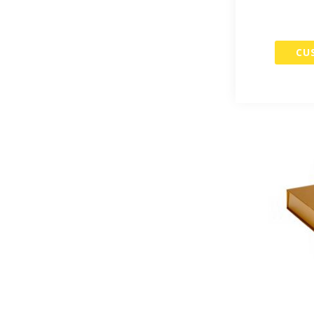
Magneet
- Set van
€ 66,2
CU