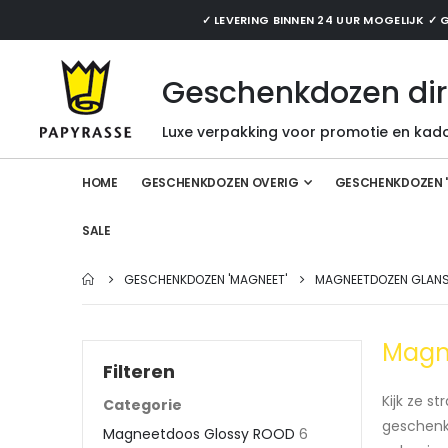
✓ LEVERING BINNEN 24 UUR MOGELIJK 
Geschenkdozen dir
Luxe verpakking voor promotie en kado
HOME
GESCHENKDOZEN OVERIG
GESCHENKDOZEN 
SALE
GESCHENKDOZEN 'MAGNEET'
MAGNEETDOZEN GLAN
Magne
Filteren
Kijk ze s
Categorie
geschenk
Magneetdoos Glossy ROOD
6