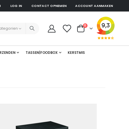
N
LOG IN
CONTACT OPNEMEN
ACCOUNT AANMAKEN
producten
0
Cart
RZENDEN
TASSEN|FOODBOX
KERSTMIS