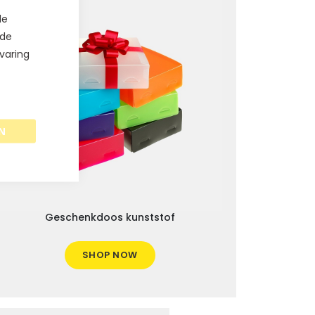
de
 de
varing
N
Geschenkdoos kunststof
SHOP NOW