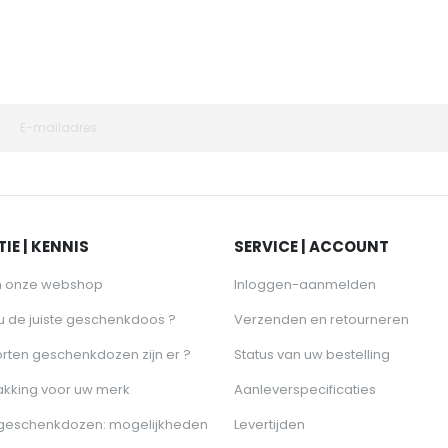
IE | KENNIS
SERVICE | ACCOUNT
n onze webshop
Inloggen-aanmelden
 u de juiste geschenkdoos ?
Verzenden en retourneren
rten geschenkdozen zijn er ?
Status van uw bestelling
akking voor uw merk
Aanleverspecificaties
 geschenkdozen: mogelijkheden
Levertijden