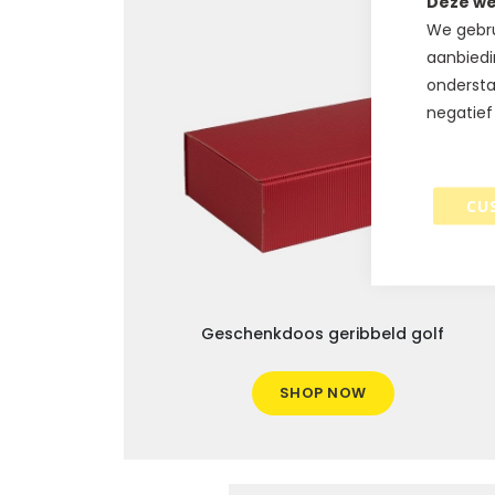
Deze we
We gebru
aanbiedi
ondersta
negatief
CU
Geschenkdoos geribbeld golf
SHOP NOW