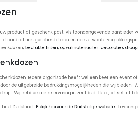
ozen
 uw product of geschenk past. Als toonaangevende aanbieder van 
en groot aanbod aan geschenkdozen en aanverwante verpakkingspr
chenkdozen,
bedrukte linten
,
opvulmateriaal en decoraties
draag
henkdozen
schenkdozen. Iedere organisatie heeft wel een keer een event
door de uitgebreide bedrukkingsmogelijkheden die wij bieden. A
p. Wij hebben ruime ervaring in zeefdruk, flexo, offset, of fol
 heel Duitsland.
Bekijk hiervoor de Duitstalige website
. Levering