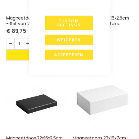
Magneetdoos 21x15x2cm Wit
Magneetdoos 22x16x2,5cm
CUSTOM
- Set van 25 stuks.
Wit - Set van 25 stuks.
SETTINGS
€ 89,75
€ 77,25
WEIGEREN
Niet op voorraad
ACCEPTEREN
Magneetdoos 22x16x2,5cm
Magneetdoos 22x16x7cm