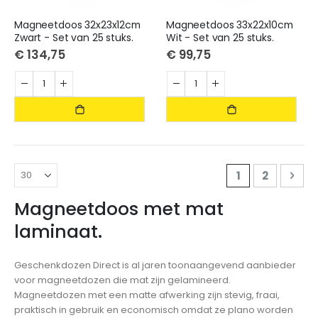
Magneetdoos 32x23x12cm
Magneetdoos 33x22x10cm
Zwart - Set van 25 stuks.
Wit - Set van 25 stuks.
€ 134,75
€ 99,75
Pagina
U lees moment
Pagina
Pag
Ver
1
2
Magneetdoos met mat
laminaat.
Geschenkdozen Direct is al jaren toonaangevend aanbieder
voor magneetdozen die mat zijn gelamineerd.
Magneetdozen met een matte afwerking zijn stevig, fraai,
praktisch in gebruik en economisch omdat ze plano worden