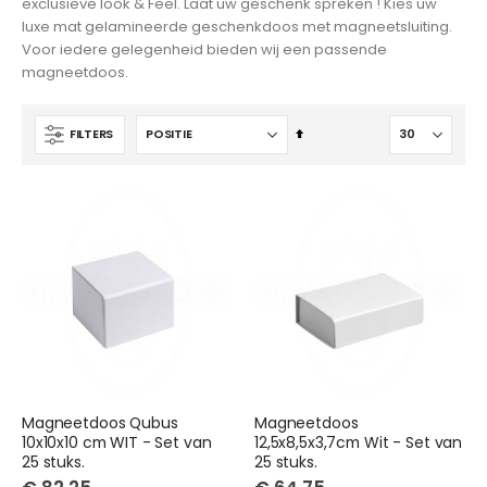
exclusieve look & Feel. Laat uw geschenk spreken ! Kies uw
luxe mat gelamineerde geschenkdoos met magneetsluiting.
Voor iedere gelegenheid bieden wij een passende
magneetdoos.
Van
FILTERS
hoog
naar
laag
sorteren
Magneetdoos Qubus
Magneetdoos
10x10x10 cm WIT - Set van
12,5x8,5x3,7cm Wit - Set van
25 stuks.
25 stuks.