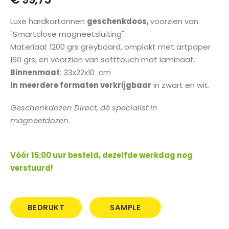
gallerij
Luxe hardkartonnen
geschenkdoos,
voorzien van
"Smartclose magneetsluiting".
Materiaal: 1200 grs greyboard, omplakt met artpaper
160 grs, en voorzien van softtouch mat laminaat.
Binnenmaat
: 33x22x10 cm
In meerdere formaten verkrijgbaar
in zwart en wit.
Geschenkdozen Direct, dé specialist in
magneetdozen.
Vóór 15:00 uur besteld, dezelfde werkdag nog
verstuurd!
BEDRUKT
SAMPLE
MET LOGO
BESTELLEN