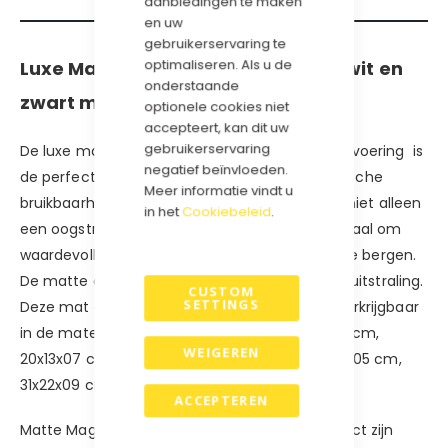
aanbiedingen te maken
en uw
gebruikerservaring te
optimaliseren. Als u de
Luxe Magneetdozen in de kleuren wit en
onderstaande
zwart met een MATTE laminering.
optionele cookies niet
accepteert, kan dit uw
gebruikerservaring
De luxe magneetdoos in mat gelamineerde uitvoering is
negatief beïnvloeden.
de perfecte combinatie van luxe, stijl en praktische
Meer informatie vindt u
bruikbaarheid. Deze verfijnde magneetdoos is niet alleen
in het
Cookiebeleid
.
een oogstrelende geschenkdoos, maar ook ideaal om
waardevolle items veilig en georganiseerd op te bergen.
De matte afwerking zorgt voor een exclusieve uitstraling.
CUSTOM
SETTINGS
Deze mat gelamineerde magneetdozen zijn verkrijgbaar
in de maten: 12x08x3 cm, 22x16x3 cm, 15x15x05 cm,
WEIGEREN
20x13x07 cm, 22x22x05 cm, 22x22x10 cm, 31x22x05 cm,
31x22x09 cm, 32x23x12 cm etc etc
ACCEPTEREN
Matte Magneetdozen van Geschenkdozen direct zijn