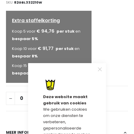
SKU
82GBL332210W
Extra staffelkorting
€ 94,76
Koop 5 voor
en
bespaar
5
%
€ 91,77
Koop 10 voor
en
bespaar
8
%
€ 89,78
Koop 15 voor
en
bespaar
10
%
Deze website maakt
IN WINKELWAGEN
gebruik van cookies
We gebruiken cookies
om onze diensten te
verbeteren,
gepersonaliseerde
MEER INFORMATIE