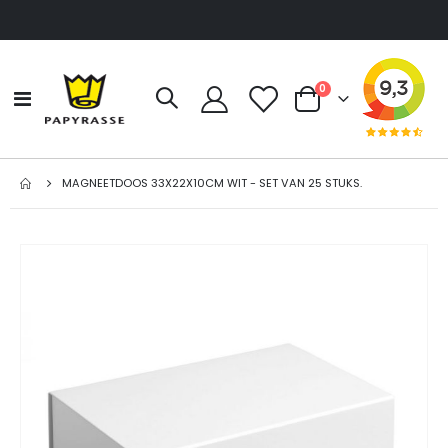
producten
0
Toggle
Cart
Nav
MAGNEETDOOS 33X22X10CM WIT - SET VAN 25 STUKS.
Ga
naar
het
einde
van
de
afbeeldingen-
gallerij