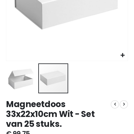
Ga
Magneetdoos
naar
het
33x22x10cm Wit - Set
begin
van 25 stuks.
van
de
€ 99,75
afbeeldingen-