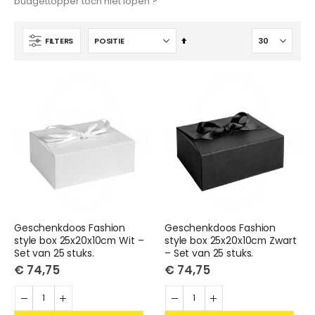
budgettopper toch niet lopen ?
Van
FILTERS
hoog
naar
laag
sorteren
Geschenkdoos Fashion
Geschenkdoos Fashion
style box 25x20x10cm Wit –
style box 25x20x10cm Zwart
Set van 25 stuks.
– Set van 25 stuks.
€ 74,75
€ 74,75