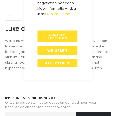
negatief beïnvloeden.
Meer informatie vindt u
in het
Cookiebeleid
.
Luxe dozen met strik
CUSTOM
SETTINGS
Wat is nu mooier dan uw geschenkdoos te voorzien van een
fraaie strik van luxe satijn kwaliteit. Deze budgetvriendelijke
WEIGEREN
fashion geschenkdozen zijn standaard voorzien van een luxe
strik lint. Een stevige doos die bovendien extra klittenband
sluiting heeft. U kunt kiezen uit witte of zwarte dozen met
ACCEPTEREN
bijpassende witte of zwarte strik lint om de doos te sluiten.
INSCHRIJVEN NIEUWSBRIEF
Ontvang als eerste nieuws, acties en aanbiedingen voor
bedrukte en onbedrukte geschenkdozen.