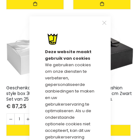
Deze website maakt
gebruik van cookies
We gebruiken cookies
om onze diensten te
verbeteren,
gepersonaliseerde
Geschenkdoos Fashion
Geschenkdoos Fashion
aanbiedingen te maken
style box 30x25x9 cm Wit –
style box 30x25x9 cm Zwart
en uw
Set van 25 stuks.
– Set van 25 stuks.
gebruikerservaring te
€ 87,25
€ 87,25
optimaliseren. Als u de
onderstaande
optionele cookies niet
accepteert, kan dit uw
gebruikerservaring