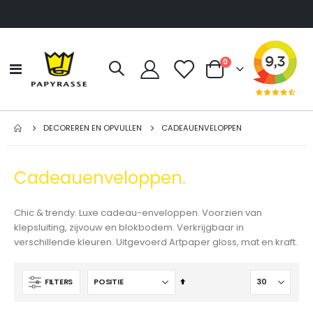
producten
0
Toggle
Cart
Nav
DECOREREN EN OPVULLEN
CADEAUENVELOPPEN
Cadeauenveloppen.
Chic & trendy. Luxe cadeau-enveloppen. Voorzien van
klepsluiting, zijvouw en blokbodem. Verkrijgbaar in
verschillende kleuren. Uitgevoerd Artpaper gloss, mat en kraft.
Van
FILTERS
hoog
naar