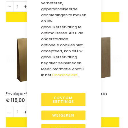
verbeteren,
gepersonaliseerde
aanbiedingen te maken
en uw
gebruikerservaring te
optimaliseren. Als u de
onderstaande
optionele cookies niet
accepteert, kan dit uw
gebruikerservaring
negatief beïnvloeden.
Meer informatie vindt u
in het
Cookiebeleid
.
Envelope-Mat Goud
Envelope-Kraft Bruin
CUSTOM
€ 115,00
€ 105,00
SETTINGS
WEIGEREN