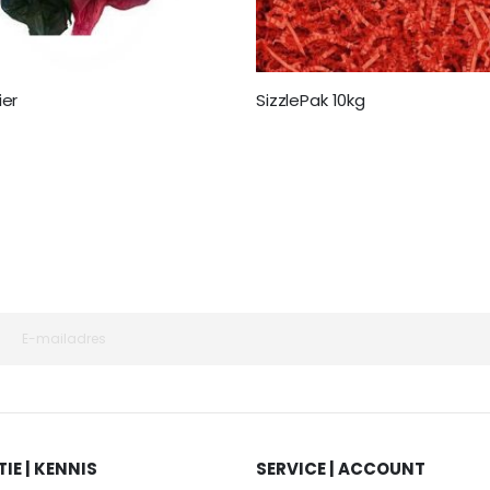
ier
SizzlePak 10kg
€ 64,95
IE | KENNIS
SERVICE | ACCOUNT