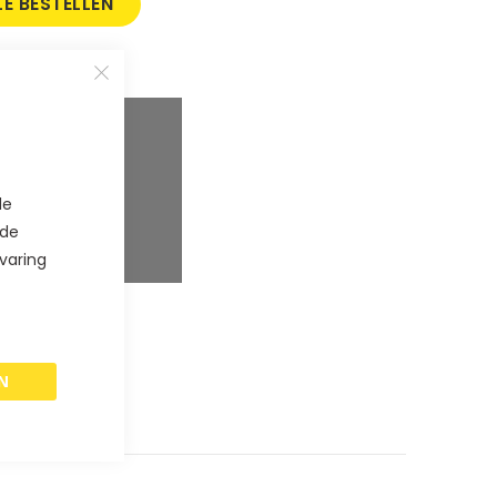
E BESTELLEN
aar
5
%
de
aar
8
%
 de
aar
10
%
varing
N