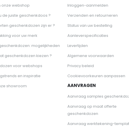
n onze webshop
Inloggen-aanmelden
 u de juiste geschenkdoos ?
Verzenden en retourneren
rten geschenkdozen zijn er ?
Status van uw bestelling
akking voor uw merk
Aanleverspecificaties
 geschenkdozen: mogelijkheden
Levertijden
at geschenkdozen kiezen ?
Algemene voorwaarden
dozen voor webshops
Privacy beleid
gstrends en inspiratie
Cookievoorkeuren aanpassen
AANVRAGEN
nze showroom
Aanvraag samples geschenkdo
Aanvraag op maat offerte
geschenkdozen
Aanvraag werktekening-templa