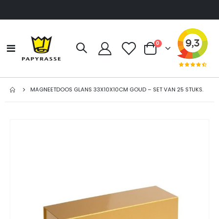
producten
0
Toggle
Cart
Nav
MAGNEETDOOS GLANS 33X10X10CM GOUD – SET VAN 25 STUKS.
Ga
naar
het
einde
van
de
afbeeldingen-
gallerij