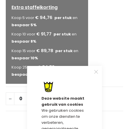
Extra staffelkorting
€ 94,76
Koop 5 voor
en
bespaar
5
%
€ 91,77
Koop 10 voor
en
bespaar
8
%
€ 89,78
Koop 15 voor
en
bespaar
10
%
€ 84,79
Koop 25 voor
en
bespaar
15
%
Deze website maakt
IN WINKELWAGEN
gebruik van cookies
We gebruiken cookies
om onze diensten te
verbeteren,
gepersonaliseerde