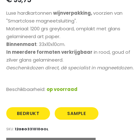
gallerij
Luxe hardkartonnen
wijnverpakking,
voorzien van
"Smartclose magneetsluiting".
Materiaal: 1200 grs greyboard, omplakt met glans
gelamineerd art paper.
Binnenmaat
: 33x10x10cm.
In meerdere formaten verkrijgbaar
in rood, goud of
zilver glans gelamineerd.
Geschenkdozen direct, dé specialist in magneetdozen.
Beschikbaarheid:
op voorraad
BEDRUKT
SAMPLE
MET LOGO
BESTELLEN
SKU
12GBG331010GOL