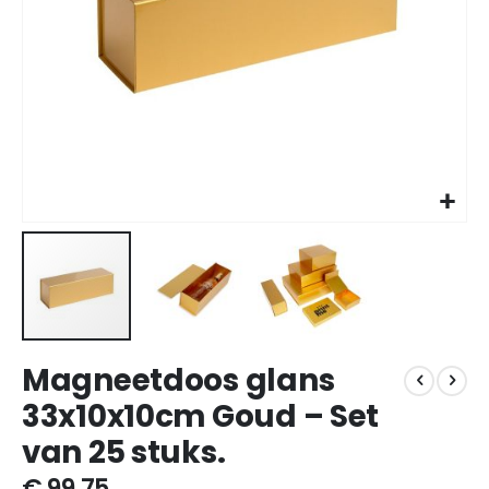
Ga
Magneetdoos glans
naar
het
33x10x10cm Goud – Set
begin
van 25 stuks.
van
de
€ 99,75
afbeeldingen-