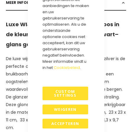
MEER INFORMATIE
aanbiedingen te maken
en uw
gebruikerservaring te
Luxe WIJNVERPAKKING / Magneetdoos in
optimaliseren. Als u de
onderstaande
de kleur Goud, zilver, wit rood of zwart–
optionele cookies niet
accepteert, kan dit uw
glans gelamineerd.
gebruikerservaring
negatief beïnvloeden.
De luxe wijnverpaking in glanzend gelamineerd zilver is de
Meer informatie vindt u
perfecte combinatie van stijl en praktische
in het
Cookiebeleid
.
bruikbaarheid. Deze verfijnde doos is niet alleen een
oogstrelende geschenkdoos, maar ook ideaal om
waardevolle items veilig en georganiseerd op te bergen.
CUSTOM
SETTINGS
De glanzende afwerking zorgt voor een luxe uitstraling.
Deze glans gelamineerde magneetdozen zijn verkrijgbaar
WEIGEREN
in de maten: 14 x 14,5 x 5,7 cm., 22 x 16,5 x 3 cm, 23 x 23 x
11 cm, 33 x 10 x 10 cm, 35 x 25 x 10 cm, 42,5 x 33,3 x 9,7
ACCEPTEREN
cm.