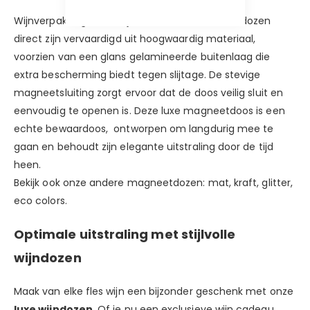
Wijnverpakkingen en wijndozen van Geschenkdozen
direct zijn vervaardigd uit hoogwaardig materiaal,
voorzien van een glans gelamineerde buitenlaag die
extra bescherming biedt tegen slijtage. De stevige
magneetsluiting zorgt ervoor dat de doos veilig sluit en
eenvoudig te openen is. Deze luxe magneetdoos is een
echte bewaardoos, ontworpen om langdurig mee te
gaan en behoudt zijn elegante uitstraling door de tijd
heen.
Bekijk ook onze andere magneetdozen:
mat,
kraft
,
glitter
,
eco colors.
Optimale uitstraling met stijlvolle
wijndozen
Maak van elke fles wijn een bijzonder geschenk met onze
luxe wijndozen
. Of je nu een exclusieve wijn cadeau