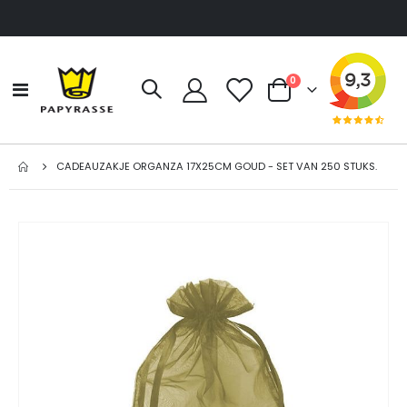
producten
0
Toggle
Cart
Nav
CADEAUZAKJE ORGANZA 17X25CM GOUD - SET VAN 250 STUKS.
Ga
naar
het
einde
van
de
afbeeldingen-
gallerij