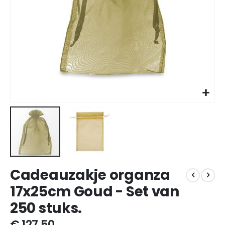
Ga
Cadeauzakje organza
naar
het
17x25cm Goud - Set van
begin
250 stuks.
van
de
€ 127,50
afbeeldingen-