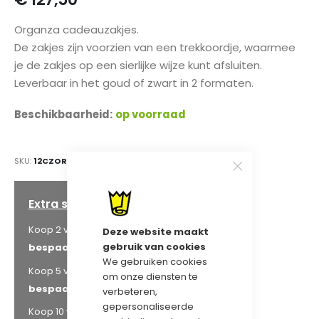
gallerij
Organza cadeauzakjes.
De zakjes zijn voorzien van een trekkoordje, waarmee
je de zakjes op een sierlijke wijze kunt afsluiten.
Leverbaar in het goud of zwart in 2 formaten.
Beschikbaarheid:
op voorraad
SKU
12CZOR1725GO
Extra staffelkorting
€ 121,13
Koop 2 voor
en
Deze website maakt
gebruik van cookies
bespaar
5
%
We gebruiken cookies
€ 117,30
Koop 5 voor
en
om onze diensten te
bespaar
8
%
verbeteren,
gepersonaliseerde
€ 114,75
Koop 10 voor
en