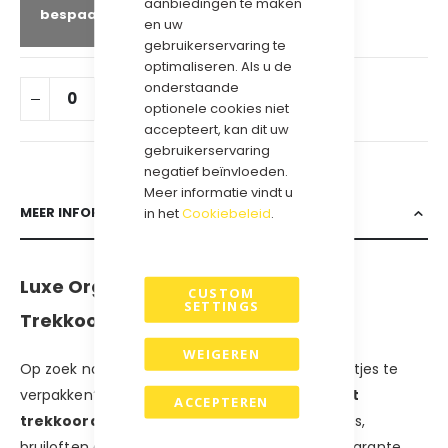
aanbiedingen te maken
bespaar
10
%
en uw
gebruikerservaring te
optimaliseren. Als u de
onderstaande
IN WINKELWAGEN
optionele cookies niet
accepteert, kan dit uw
gebruikerservaring
negatief beïnvloeden.
Meer informatie vindt u
MEER INFORMATIE
in het
Cookiebeleid
.
Luxe Organza Cadeauzakjes met
CUSTOM
SETTINGS
Trekkoord – Stijlvol Verpakken
WEIGEREN
Op zoek naar een elegante manier om cadeautjes te
verpakken? Onze
organza cadeauzakjes met
ACCEPTEREN
trekkoord
zijn perfect voor sieraden, bedankjes,
bruiloften en feestelijke geschenken. De transparante