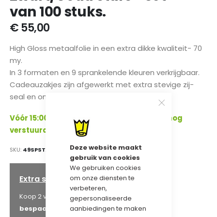
de
van 100 stuks.
afbeeldingen-
gallerij
€ 55,00
High Gloss metaalfolie in een extra dikke kwaliteit- 70
my.
In 3 formaten en 9 sprankelende kleuren verkrijgbaar.
Cadeauzakjes zijn afgewerkt met extra stevige zij-
seal en omslag met handige plakstrip.
Vóór 15:00 uur besteld, dezelfde werkdag nog
verstuurd!
Deze website maakt
SKU
49SPSTAR2533BG
gebruik van cookies
We gebruiken cookies
om onze diensten te
Extra staffelkorting
verbeteren,
€ 52,25
Koop 2 voor
en
gepersonaliseerde
aanbiedingen te maken
bespaar
5
%