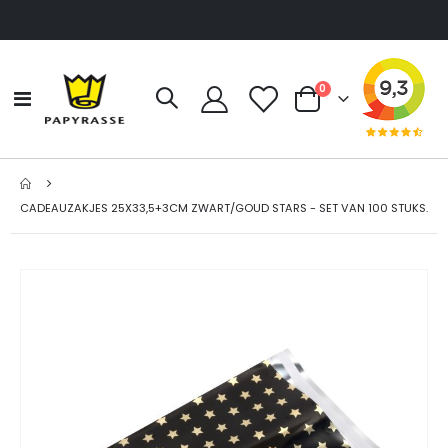
producten
0
Toggle
Cart
Nav
CADEAUZAKJES 25X33,5+3CM ZWART/GOUD STARS - SET VAN 100 STUKS.
Ga
naar
het
einde
van
de
afbeeldingen-
gallerij