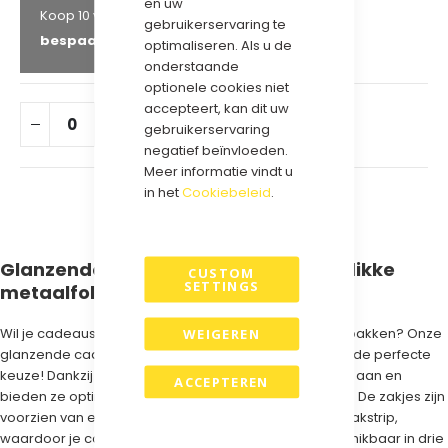
en uw
€ 49,50
Koop 10 voor
en
gebruikerservaring te
bespaar
10
%
optimaliseren. Als u de
onderstaande
optionele cookies niet
accepteert, kan dit uw
IN WINKELWAGEN
gebruikerservaring
negatief beïnvloeden.
Meer informatie vindt u
in het
Cookiebeleid
.
Glanzende cadeauzakjes van extra dikke
CUSTOM
SETTINGS
metaalfolie – luxe & duurzaam
WEIGEREN
Wil je cadeaus op een opvallende en luxe manier verpakken? Onze
glanzende cadeauzakjes van metaalfolie (70 my) zijn de perfecte
keuze! Dankzij de extra dikke kwaliteit voelen ze stevig aan en
ACCEPTEREN
bieden ze optimale bescherming voor je geschenken. De zakjes zijn
voorzien van een stevige zij-seal en een praktische plakstrip,
waardoor je cadeaus snel en netjes verpakt zijn. Beschikbaar in drie