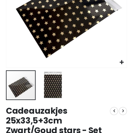
Ga
Cadeauzakjes
naar
het
25x33,5+3cm
begin
Zwart/Goud stars - Set
van