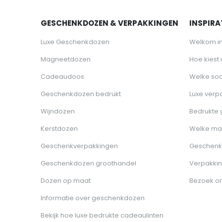
GESCHENKDOZEN & VERPAKKINGEN
INSPIRAT
Luxe Geschenkdozen
Welkom i
Magneetdozen
Hoe kiest
Cadeaudoos
Welke soo
Geschenkdozen bedrukt
Luxe verp
Wijndozen
Bedrukte
Kerstdozen
Welke ma
Geschenkverpakkingen
Geschenk
Geschenkdozen groothandel
Verpakkin
Dozen op maat
Bezoek o
Informatie over geschenkdozen
Bekijk hoe luxe bedrukte cadeaulinten