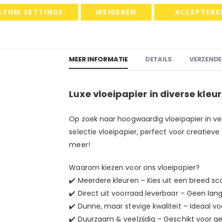
STOM SETTINGS
WEIGEREN
ACCEPTERE
IN WINKELWAGE
MEER INFORMATIE
DETAILS
VERZENDE
Luxe vloeipapier in diverse kleu
Op zoek naar hoogwaardig vloeipapier in ver
selectie vloeipapier, perfect voor creatiev
meer!
Waarom kiezen voor ons vloeipapier?
✔️ Meerdere kleuren – Kies uit een breed sc
✔️ Direct uit voorraad leverbaar – Geen lang
✔️ Dunne, maar stevige kwaliteit – Ideaal vo
✔️ Duurzaam & veelzijdig – Geschikt voor 