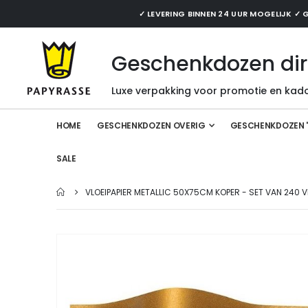
✓ LEVERING BINNEN 24 UUR MOGELIJK 
Geschenkdozen dir
Luxe verpakking voor promotie en kado
HOME
GESCHENKDOZEN OVERIG
GESCHENKDOZEN 
SALE
VLOEIPAPIER METALLIC 50X75CM KOPER - SET VAN 240 V
Ga
naar
het
einde