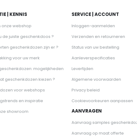
IE | KENNIS
SERVICE | ACCOUNT
n onze webshop
Inloggen-aanmelden
 u de juiste geschenkdoos ?
Verzenden en retourneren
rten geschenkdozen zijn er ?
Status van uw bestelling
akking voor uw merk
Aanleverspecificaties
 geschenkdozen: mogelijkheden
Levertijden
at geschenkdozen kiezen ?
Algemene voorwaarden
dozen voor webshops
Privacy beleid
gstrends en inspiratie
Cookievoorkeuren aanpassen
AANVRAGEN
nze showroom
Aanvraag samples geschenkdo
Aanvraag op maat offerte