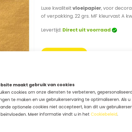
Luxe kwaliteit
vloeipapier
, voor decor
of verpakking. 22 grs. MF kleurvast A kwa
Levertijd:
Direct uit voorraad
BEKIJK PRIJS
SKU
0671-MET-COPPER
bsite maakt gebruik van cookies
Extra staffelkorting
iken cookies om onze diensten te verbeteren, gepersonaliseer
Koop 2 voor
€ 57,00
en
be
ngen te maken en uw gebruikerservaring te optimaliseren. Als u
ande optionele cookies niet accepteert, kan dit uw gebruikerser
Koop 5 voor
€ 55,20
en
be
 beïnvloeden. Meer informatie vindt u in het
Cookiebeleid
.
Koop 10 voor
€ 54,00
en
be