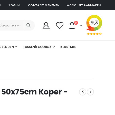
N
LOG IN
CONTACT OPNEMEN
ACCOUNT AANMAKEN
producten
0
Cart
RZENDEN
TASSEN|FOODBOX
KERSTMIS
c 50x75cm Koper -