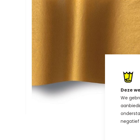
van
de
afbeeldingen-
gallerij
Deze we
We gebru
aanbiedi
ondersta
Ga
negatief
naar
het