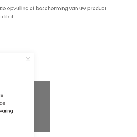
atie opvulling of bescherming van uw product
liteit.
de
spaar
5
%
 de
varing
spaar
8
%
spaar
10
%