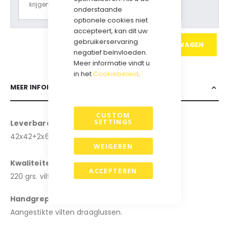
krijgen.
onderstaande
optionele cookies niet
accepteert, kan dit uw
gebruikerservaring
IN WINKELWAGEN
negatief beïnvloeden.
Meer informatie vindt u
in het
Cookiebeleid
.
MEER INFORMATIE
CUSTOM
SETTINGS
Leverbare formaten: (b x d x h)
42x42+2x6 cm
WEIGEREN
Kwaliteiten:
ACCEPTEREN
220 grs. vilt
.
H
andgrepen:
Aangestikte vilten draaglussen
.