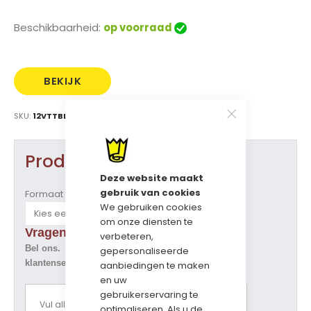
Beschikbaarheid:
op voorraad
BEKIJK
PRIJS
SKU
12VTTBLGR
Product opties
Deze website maakt
gebruik van cookies
Formaat (b x d x h)
We gebruiken cookies
om onze diensten te
Vragen over dit artikel ?
verbeteren,
Bel ons. Tel. 073-5229800
gepersonaliseerde
klantenservice@geschenkdozen.eu
aanbiedingen te maken
en uw
gebruikerservaring te
Vul alle opties in om een prijsoverzicht te
optimaliseren. Als u de