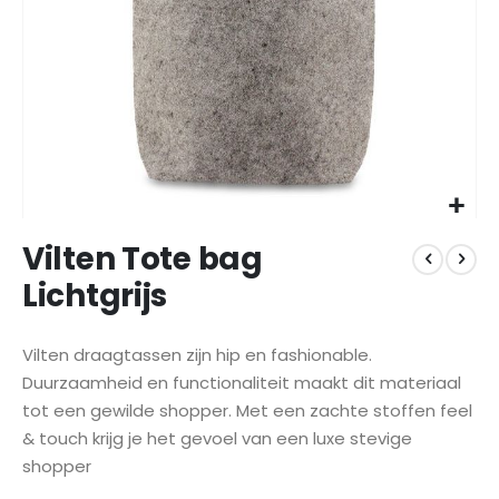
Ga
Vilten Tote bag
naar
het
Lichtgrijs
begin
van
de
Vilten draagtassen zijn hip en fashionable.
afbeeldingen-
Duurzaamheid en functionaliteit maakt dit materiaal
gallerij
tot een gewilde shopper.
Met een zachte stoffen feel
& touch krijg je het gevoel van een luxe stevige
shopper