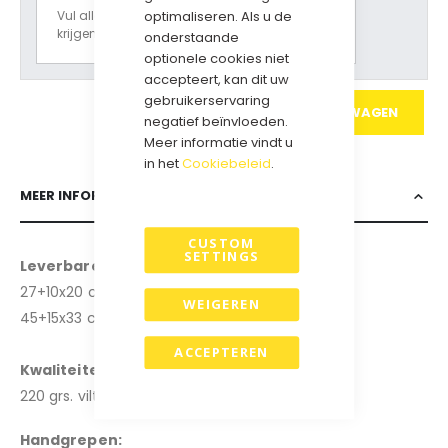
optimaliseren. Als u de
Vul alle opties in om een prijsoverzicht te
krijgen.
onderstaande
optionele cookies niet
accepteert, kan dit uw
gebruikerservaring
IN WINKELWAGEN
negatief beïnvloeden.
Meer informatie vindt u
in het
Cookiebeleid
.
MEER INFORMATIE
CUSTOM
SETTINGS
Leverbare formaten: (b x d x h)
27+10x20 cm
WEIGEREN
45+15x33 cm
ACCEPTEREN
Kwaliteiten:
220 grs. vilt
.
H
andgrepen: