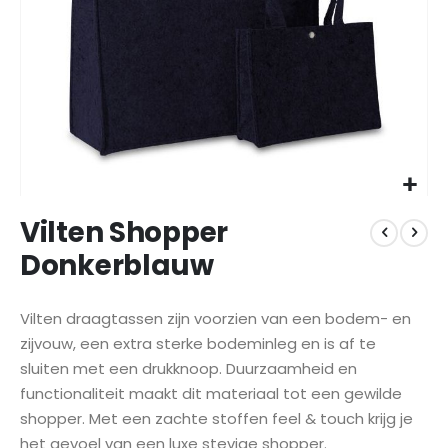
Ga
Vilten Shopper
naar
het
Donkerblauw
begin
van
de
Vilten draagtassen zijn voorzien van een bodem- en
afbeeldingen-
zijvouw,
een extra sterke bodeminleg en is af te
gallerij
sluiten met een drukknoop
. Duurzaamheid en
functionaliteit maakt dit materiaal tot een gewilde
shopper.
Met een zachte stoffen feel & touch krijg je
het gevoel van een luxe stevige shopper.