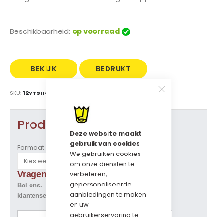
Beschikbaarheid:
op voorraad
BEKIJK
BEDRUKT
PRIJS
MET LOGO
SKU
12VTSHOPDRBL
Product opties
Deze website maakt
gebruik van cookies
Formaat (b x d x h)
We gebruiken cookies
om onze diensten te
verbeteren,
Vragen over dit artikel ?
gepersonaliseerde
Bel ons. Tel. 073-5229800
aanbiedingen te maken
klantenservice@geschenkdozen.eu
en uw
gebruikerservaring te