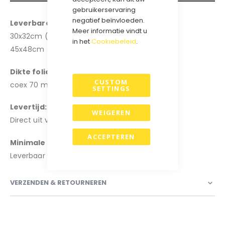
gebruikerservaring
negatief beïnvloeden.
Leverbare formaten:
Meer informatie vindt u
30x32cm (bxh) + klep en handgreep
in het
Cookiebeleid
.
45x48cm (bxh) + klep en handgreep
Dikte folie:
CUSTOM
coex 70 my, ldpe
SETTINGS
Levertijd:
WEIGEREN
Direct uit voorraad.
ACCEPTEREN
Minimale afname:
Leverbaar vanaf: 250 stuks.
VERZENDEN & RETOURNEREN