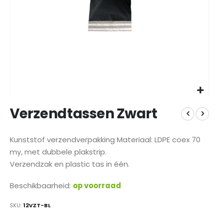
Ga
Verzendtassen Zwart
naar
het
begin
Kunststof verzendverpakking Materiaal: LDPE coex 70
van
my, met dubbele plakstrip.
de
afbeeldingen-
Verzendzak en plastic tas in één.
gallerij
Beschikbaarheid:
op voorraad
SKU
12VZT-BL