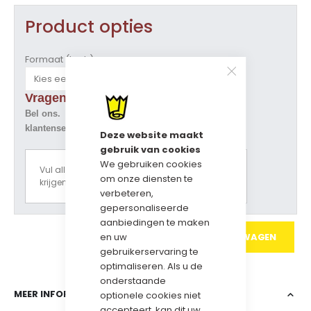
Product opties
Formaat (b x h)
Vragen over dit artikel ?
Bel ons. Tel. 073-5229800
klantenservice@geschenkdozen.eu
Deze website maakt
gebruik van cookies
We gebruiken cookies
Vul alle opties in om een prijsoverzicht te
om onze diensten te
krijgen.
verbeteren,
gepersonaliseerde
aanbiedingen te maken
IN WINKELWAGEN
en uw
gebruikerservaring te
optimaliseren. Als u de
onderstaande
MEER INFORMATIE
optionele cookies niet
accepteert, kan dit uw