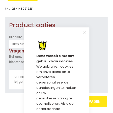
PRIJS
SKU
23-1-602122/1
Product opties
Breedte
Vragen over dit artikel ?
Deze website maakt
Bel ons. Tel. 073-5229800
gebruik van cookies
klantenservice@geschenkdozen.eu
We gebruiken cookies
om onze diensten te
verbeteren,
Vul alle opties in om een prijsoverzicht te
krijgen.
gepersonaliseerde
aanbiedingen te maken
en uw
gebruikerservaring te
IN WINKELWAGEN
optimaliseren. Als u de
onderstaande