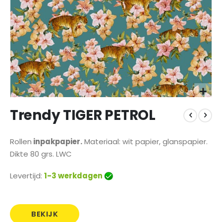
Ga
Trendy TIGER PETROL
naar
het
begin
Rollen
inpakpapier.
Materiaal: wit papier, glanspapier.
van
Dikte 80 grs. LWC
de
afbeeldingen-
gallerij
Levertijd:
1-3 werkdagen
BEKIJK