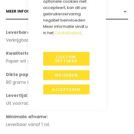
optionele cookies niet
accepteert, kan dit uw
MEER INFORMATIE
gebruikerservaring
negatief beïnvloeden.
Meer informatie vindt u
Leverbare breedtes
:
in het
Cookiebeleid
.
Verkrijgbaar in de breedte: 50cm (200 meter).
Kwaliteiten:
CUSTOM
SETTINGS
Papier wit glans
.
Dikte papier:
WEIGEREN
80 grams LWC
ACCEPTEREN
Levertijd:
Uit voorraad leverbaar, 1-3 werkdagen.
Minimale afname:
Leverbaar vanaf 1 rol.