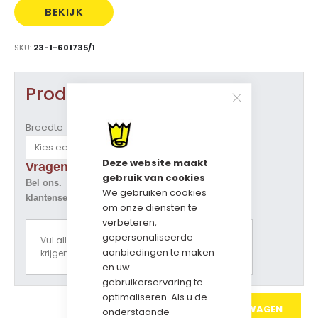
BEKIJK
PRIJS
SKU
23-1-601735/1
Product opties
Breedte
Deze website maakt
Vragen over dit artikel ?
gebruik van cookies
Bel ons. Tel. 073-5229800
We gebruiken cookies
klantenservice@geschenkdozen.eu
om onze diensten te
verbeteren,
gepersonaliseerde
Vul alle opties in om een prijsoverzicht te
aanbiedingen te maken
krijgen.
en uw
gebruikerservaring te
optimaliseren. Als u de
IN WINKELWAGEN
onderstaande