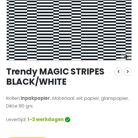
Ga
Trendy MAGIC STRIPES
naar
het
BLACK/WHITE
begin
van
de
Rollen
inpakpapier.
Materiaal: wit papier, glanspapier.
afbeeldingen-
Dikte 80 grs.
gallerij
Levertijd:
1-3 werkdagen