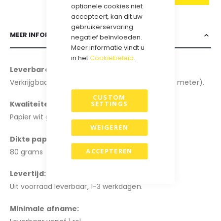
optionele cookies niet
accepteert, kan dit uw
gebruikerservaring
MEER INFORMATIE
negatief beïnvloeden.
Meer informatie vindt u
in het
Cookiebeleid
.
Leverbare breedtes
:
Verkrijgbaar in de breedte: 30cm en 50cm (200 meter).
CUSTOM
Kwaliteiten:
SETTINGS
Papier wit glans
.
WEIGEREN
Dikte papier:
ACCEPTEREN
80 grams
Levertijd:
Uit voorraad leverbaar, 1-3 werkdagen.
Minimale afname: