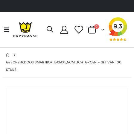
producten
0
Toggle
Cart
Nav
GESCHENKDOOS SMARTBOX 15X14X5,5CM LICHTGROEN – SET VAN 100
STUKS.
Ga
naar
het
einde
van
de
afbeeldingen-