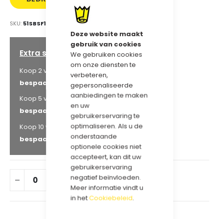
MET LOGO
SKU
51SBSF151405HG
Deze website maakt
gebruik van cookies
Extra staffelkorting
We gebruiken cookies
om onze diensten te
€ 132,05
Koop 2 voor
en
verbeteren,
bespaar
5
%
gepersonaliseerde
aanbiedingen te maken
€ 127,88
Koop 5 voor
en
en uw
bespaar
8
%
gebruikerservaring te
€ 125,10
optimaliseren. Als u de
Koop 10 voor
en
onderstaande
bespaar
10
%
optionele cookies niet
accepteert, kan dit uw
gebruikerservaring
negatief beïnvloeden.
IN WINKELWAGEN
Meer informatie vindt u
in het
Cookiebeleid
.