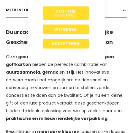
MEER INFORMATIE
CUSTOM
SETTINGS
WEIGEREN
Duurzaam en Stijlvol: Eco-vriendelijke
Geschenkdozen van Open Golfkarton
ACCEPTEREN
Onze
geschenkdozen van eco-vriendelijk open
golfkarton
bieden de perfecte combinatie van
duurzaamheid
,
gemak
en
stijl
. Het innovatieve
ontwerp maakt het mogelijk om de doos snel en
eenvoudig te vouwen en samen te stellen, zonder
concessies te doen aan de kwaliteit. Of je nu een kleine
gift of een luxe product verpakt, deze geschenkdozen
bieden de ideale oplossing voor wie op zoek is naar een
praktische en milieuvriendelijke verpakking
.
Beschikbaar in
meerdere kleuren
, passen onze doosjes