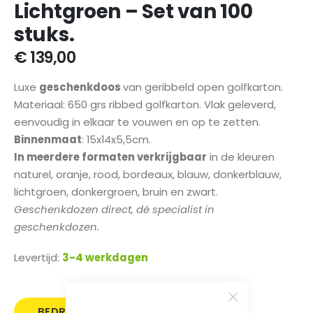
Lichtgroen – Set van 100
van
de
stuks.
afbeeldingen-
gallerij
€ 139,00
Luxe
geschenkdoos
van geribbeld open golfkarton.
Materiaal: 650 grs ribbed golfkarton. Vlak geleverd,
eenvoudig in elkaar te vouwen en op te zetten.
Binnenmaat
: 15x14x5,5cm.
In meerdere formaten verkrijgbaar
in de kleuren
naturel, oranje, rood, bordeaux, blauw, donkerblauw,
lichtgroen, donkergroen, bruin en zwart.
Geschenkdozen direct, dé specialist in
geschenkdozen.
Levertijd:
3-4 werkdagen
BEDRUKT