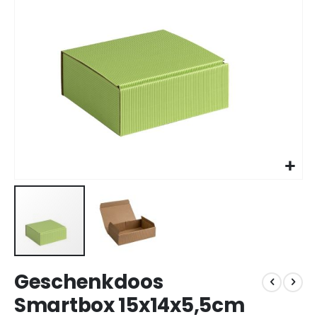
gallerij
Ga
Geschenkdoos
naar
het
Smartbox 15x14x5,5cm
begin