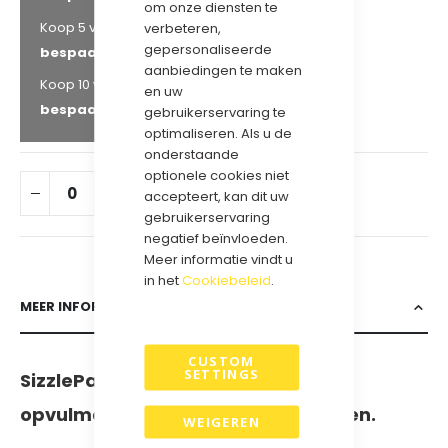
om onze diensten te
€ 87,39
Koop 5 voor
en
verbeteren,
gepersonaliseerde
bespaar
8
%
aanbiedingen te maken
€ 85,49
Koop 10 voor
en
en uw
bespaar
10
%
gebruikerservaring te
optimaliseren. Als u de
onderstaande
optionele cookies niet
IN WINKELWAGEN
accepteert, kan dit uw
gebruikerservaring
negatief beïnvloeden.
Meer informatie vindt u
in het
Cookiebeleid
.
MEER INFORMATIE
CUSTOM
SETTINGS
SizzlePak – Luxe en duurzaam
opvulmateriaal voor uw geschenken.
WEIGEREN