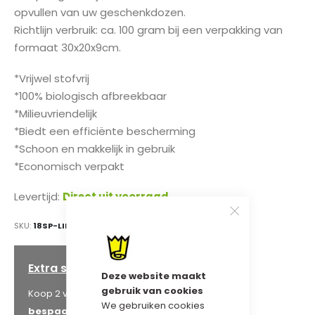
opvullen van uw geschenkdozen.
Richtlijn verbruik: ca. 100 gram bij een verpakking van
formaat 30x20x9cm.
*Vrijwel stofvrij
*100% biologisch afbreekbaar
*Milieuvriendelijk
*Biedt een efficiënte bescherming
*Schoon en makkelijk in gebruik
*Economisch verpakt
Levertijd:
Direct uit voorraad
SKU
18SP-LIME GREEN
Extra staffelkorting
Deze website maakt
gebruik van cookies
€ 90,24
Koop 2 voor
en
We gebruiken cookies
bespaar
5
%