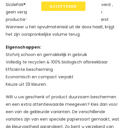
SizzlePak® wordt kant en klaar en compact geleverd ,
ACCEPTEREN
geen verspilling van materiaal en tijd. Tijdens de
productie wordt het met kracht in de doos geperst.
Wanneer u het opvulmateriaal uit de doos haalt, krijgt
het zijn oorspronkelijke volume terug.
Eigenschappen:
Stofvrij schoon en gemakkelijk in gebruik
Volledig te recyclen & 100% biologisch afbreekbaar
Efficiënte bescherming
Economisch en compact verpakt
Keuze uit 29 kleuren.
Wilt u uw geschenk of product duurzaam beschermen
en een extra attentiewaarde meegeven? Kies dan voor
een van de gekleurde varianten. De verschillende
variaties zijn van een speciale papiersoort gemaakt, wat
de kleurvastheid garandeert. Zo bent u verzekerd van