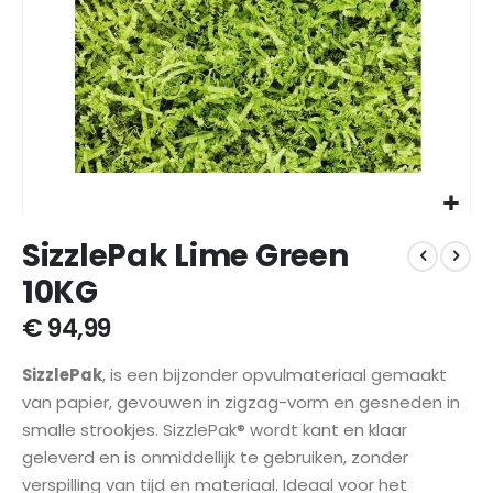
Ga
SizzlePak Lime Green
naar
het
10KG
begin
van
€ 94,99
de
afbeeldingen-
SizzlePak
, is een bijzonder opvulmateriaal gemaakt
gallerij
van papier, gevouwen in zigzag-vorm en gesneden in
smalle strookjes. SizzlePak® wordt kant en klaar
geleverd en is onmiddellijk te gebruiken, zonder
verspilling van tijd en materiaal. Ideaal voor het