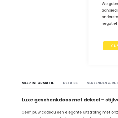
begin
We gebru
van
aanbiedi
de
ondersta
afbeeldingen-
negatief
gallerij
CU
MEER INFORMATIE
DETAILS
VERZENDEN & RE
Luxe geschenkdoos met deksel – stijlv
Geef jouw cadeau een elegante uitstraling met onz