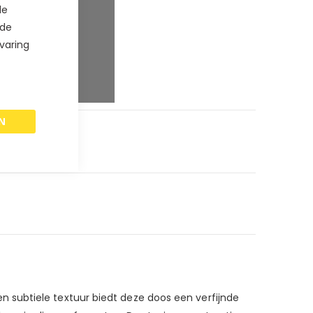
de
 de
paar
5
%
varing
paar
8
%
paar
10
%
N
 subtiele textuur biedt deze doos een verfijnde