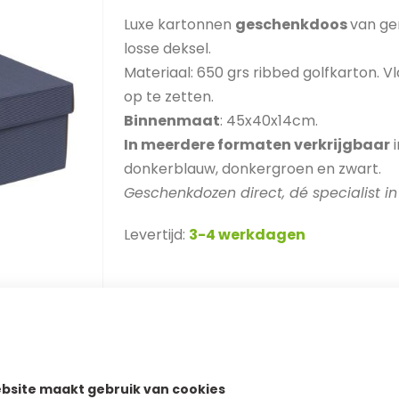
Luxe kartonnen
geschenkdoos
van ge
losse deksel.
Materiaal: 650 grs ribbed golfkarton. V
op te zetten.
Binnenmaat
: 45x40x14cm.
In meerdere formaten verkrijgbaar
i
donkerblauw, donkergroen en zwart.
Geschenkdozen direct, dé specialist i
Levertijd:
3-4 werkdagen
BEDRUKT MET LOGO
SKU
51CL454014DB
bsite maakt gebruik van cookies