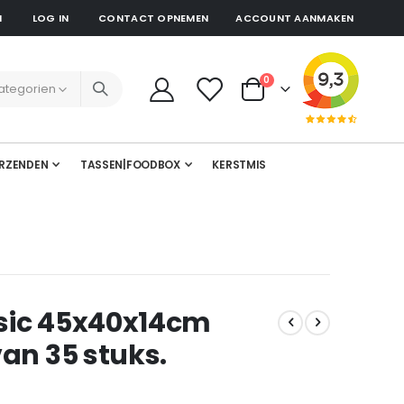
N
LOG IN
CONTACT OPNEMEN
ACCOUNT AANMAKEN
producten
0
Cart
RZENDEN
TASSEN|FOODBOX
KERSTMIS
sic 45x40x14cm
an 35 stuks.