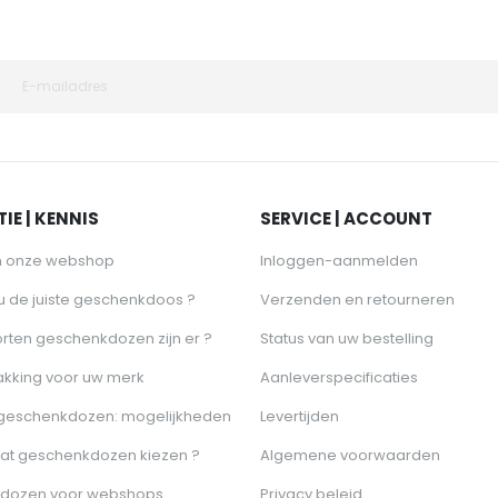
IE | KENNIS
SERVICE | ACCOUNT
n onze webshop
Inloggen-aanmelden
 u de juiste geschenkdoos ?
Verzenden en retourneren
rten geschenkdozen zijn er ?
Status van uw bestelling
akking voor uw merk
Aanleverspecificaties
 geschenkdozen: mogelijkheden
Levertijden
at geschenkdozen kiezen ?
Algemene voorwaarden
dozen voor webshops
Privacy beleid