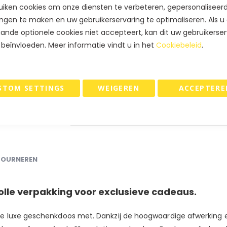
Extra staffelkorting
iken cookies om onze diensten te verbeteren, gepersonaliseer
ngen te maken en uw gebruikerservaring te optimaliseren. Als u
€ 229,09
Koop 2 voor
en
bes
ande optionele cookies niet accepteert, kan dit uw gebruikerser
€ 221,86
Koop 5 voor
en
bes
 beïnvloeden. Meer informatie vindt u in het
Cookiebeleid
.
€ 217,04
Koop 10 voor
en
bes
STOM SETTINGS
WEIGEREN
ACCEPTERE
IN WINKELWAGEN
TOURNEREN
olle verpakking voor exclusieve cadeaus.
e luxe geschenkdoos met. Dankzij de hoogwaardige afwerking en