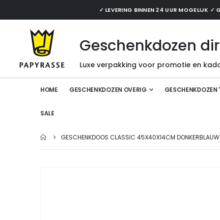
✓ LEVERING BINNEN 24 UUR MOGELIJK 
Geschenkdozen dir
Luxe verpakking voor promotie en kado
HOME
GESCHENKDOZEN OVERIG
GESCHENKDOZEN 
SALE
GESCHENKDOOS CLASSIC 45X40X14CM DONKERBLAUW –
Ga
naar
het
einde