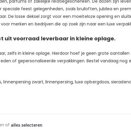
en, parfums of zakelijke relatiegeschenken. De dozen zijn lever
r speciale feest gelegenheden, zoals bruiloften, jubilea en pr
baar. De losse deksel zorgt voor een moeiteloze opening en sluit
voor merken en bedrijven die op zoek zijn naar een luxe verpak
 uit voorraad leverbaar in kleine oplage.
r, zelfs in kleine oplage. Hierdoor hoef je geen grote aantallen 
eden of gepersonaliseerde verpakkingen. Bestel vandaag nog en
linnenpersing zwart, linnenpersing, luxe opbergdoos, sieraden
en of
alles selecteren