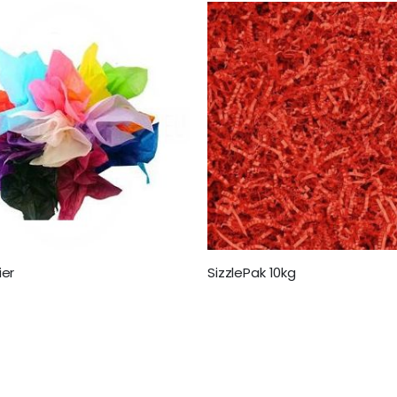
ier
SizzlePak 10kg
€ 64,95