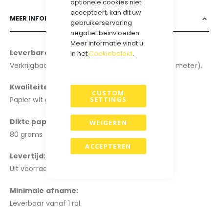
optionele cookies niet
accepteert, kan dit uw
MEER INFORMATIE
gebruikerservaring
negatief beïnvloeden.
Meer informatie vindt u
Leverbare breedtes
:
in het
Cookiebeleid
.
Verkrijgbaar in de breedte: 30cm en 50cm (200 meter).
Kwaliteiten:
CUSTOM
SETTINGS
Papier wit glans.
.
Dikte papier:
WEIGEREN
80 grams
ACCEPTEREN
Levertijd:
Uit voorraad leverbaar, 1-3 werkdagen.
Minimale afname:
Leverbaar vanaf 1 rol.