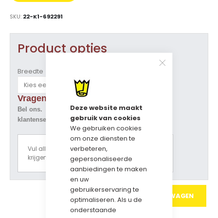
PRIJS
SKU
22-K1-692291
Product opties
Breedte
Vragen over dit artikel ?
Deze website maakt
Bel ons. Tel. 073-5229800
gebruik van cookies
klantenservice@geschenkdozen.eu
We gebruiken cookies
om onze diensten te
verbeteren,
Vul alle opties in om een prijsoverzicht te
krijgen.
gepersonaliseerde
aanbiedingen te maken
en uw
gebruikerservaring te
IN WINKELWAGEN
optimaliseren. Als u de
onderstaande