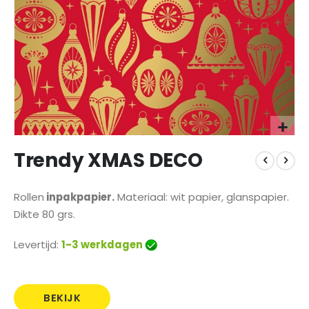
Ga
Trendy XMAS DECO
naar
het
begin
Rollen
inpakpapier.
Materiaal: wit papier, glanspapier.
van
Dikte 80 grs.
de
afbeeldingen-
gallerij
Levertijd:
1-3 werkdagen
BEKIJK