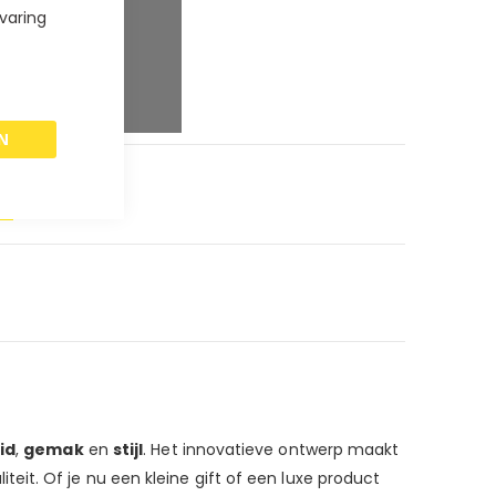
varing
paar
5
%
paar
8
%
paar
10
%
N
id
,
gemak
en
stijl
. Het innovatieve ontwerp maakt
it. Of je nu een kleine gift of een luxe product