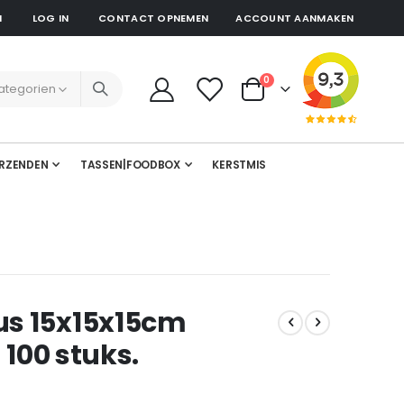
N
LOG IN
CONTACT OPNEMEN
ACCOUNT AANMAKEN
producten
0
Cart
RZENDEN
TASSEN|FOODBOX
KERSTMIS
s 15x15x15cm
 100 stuks.