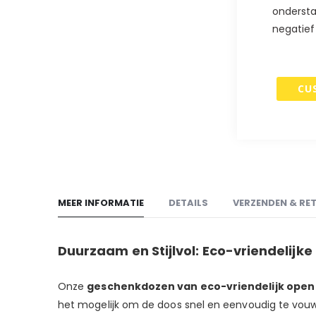
begin
ondersta
van
negatief
de
afbeeldingen-
gallerij
CU
MEER INFORMATIE
DETAILS
VERZENDEN & RE
Duurzaam en Stijlvol: Eco-vriendelij
Onze
geschenkdozen van eco-vriendelijk open
het mogelijk om de doos snel en eenvoudig te vouwe