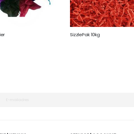
ier
SizzlePak 10kg
€ 64,95