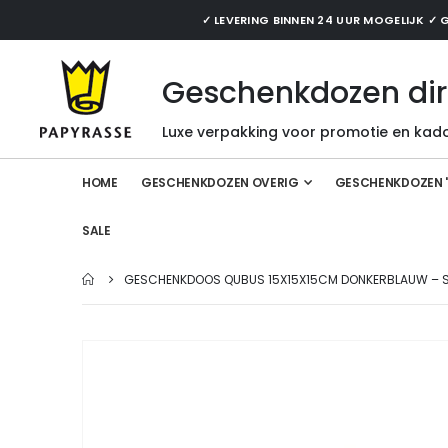
✓ LEVERING BINNEN 24 UUR MOGELIJK 
Geschenkdozen dir
Luxe verpakking voor promotie en kado
HOME
GESCHENKDOZEN OVERIG
GESCHENKDOZEN 
SALE
GESCHENKDOOS QUBUS 15X15X15CM DONKERBLAUW – SE
Ga
naar
het
einde