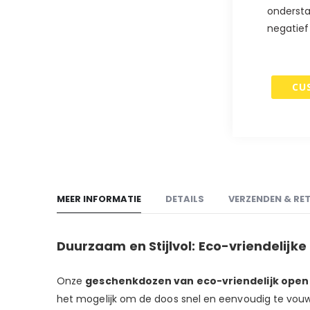
begin
ondersta
van
negatief
de
afbeeldingen-
gallerij
CU
MEER INFORMATIE
DETAILS
VERZENDEN & RE
Duurzaam en Stijlvol: Eco-vriendelij
Onze
geschenkdozen van eco-vriendelijk open
het mogelijk om de doos snel en eenvoudig te vouwe