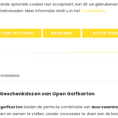
ande optionele cookies niet accepteert, kan dit uw gebruikerser
€ 179,55
Koop 2 voor
en
bes
 beïnvloeden. Meer informatie vindt u in het
Cookiebeleid
.
€ 173,88
Koop 5 voor
en
bes
€ 170,10
Koop 10 voor
en
bes
STOM SETTINGS
WEIGEREN
ACCEPTERE
IN WINKELWAGEN
TOURNEREN
ke Geschenkdozen van Open Golfkarton
 golfkarton
bieden de perfecte combinatie van
duurzaamhe
n en samen te stellen, zonder concessies te doen aan de kwalite