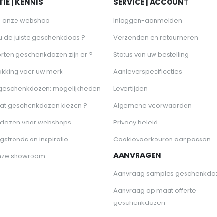
IE | KENNIS
SERVICE | ACCOUNT
n onze webshop
Inloggen-aanmelden
 u de juiste geschenkdoos ?
Verzenden en retourneren
rten geschenkdozen zijn er ?
Status van uw bestelling
akking voor uw merk
Aanleverspecificaties
 geschenkdozen: mogelijkheden
Levertijden
at geschenkdozen kiezen ?
Algemene voorwaarden
dozen voor webshops
Privacy beleid
gstrends en inspiratie
Cookievoorkeuren aanpassen
AANVRAGEN
nze showroom
Aanvraag samples geschenkdo
Aanvraag op maat offerte
geschenkdozen