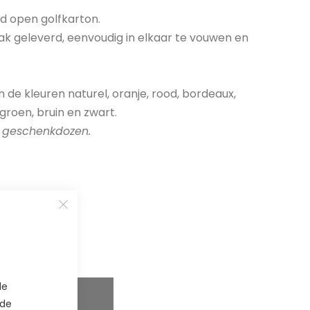
d open golfkarton.
lak geleverd, eenvoudig in elkaar te vouwen en
n de kleuren naturel, oranje, rood, bordeaux,
groen, bruin en zwart.
n geschenkdozen.
de
 de