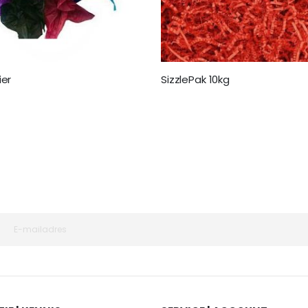
ier
SizzlePak 10kg
€ 64,95