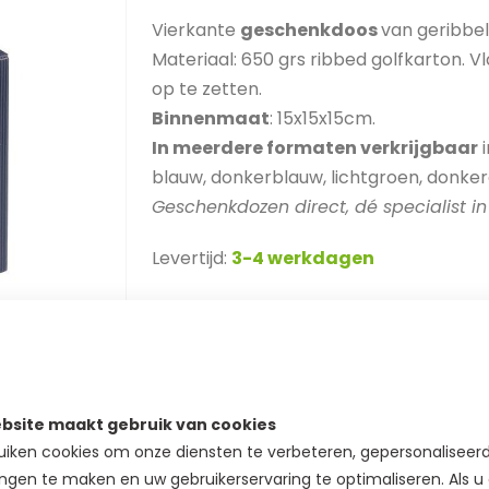
Vierkante
geschenkdoos
van geribbel
Materiaal: 650 grs ribbed golfkarton. V
op te zetten.
Binnenmaat
: 15x15x15cm.
In meerdere formaten verkrijgbaar
i
blauw, donkerblauw, lichtgroen, donker
Geschenkdozen direct, dé specialist i
Levertijd:
3-4 werkdagen
BEDRUKT MET LOGO
SKU
51QBHB151515DB
bsite maakt gebruik van cookies
iken cookies om onze diensten te verbeteren, gepersonaliseer
Extra staffelkorting
ngen te maken en uw gebruikerservaring te optimaliseren. Als u