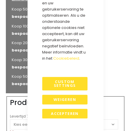
en uw
€ 1,58
gebruikerservaring te
Koop 500 voor
en
optimaliseren. Als u de
bespaar
30
%
onderstaande
€ 1,13
Koop 1000 voor
en
optionele cookies niet
bespaar
50
%
accepteert, kan dit uw
gebruikerservaring
€ 0,82
Koop 2000 voor
en
negatief beïnvloeden.
bespaar
64
%
Meer informatie vindt u
in het
Cookiebeleid
.
€ 0,71
Koop 3000 voor
en
bespaar
69
%
€ 0,59
Koop 5000 voor
en
CUSTOM
bespaar
74
%
SETTINGS
WEIGEREN
Product opties
ACCEPTEREN
Levertijd 7 werkdagen