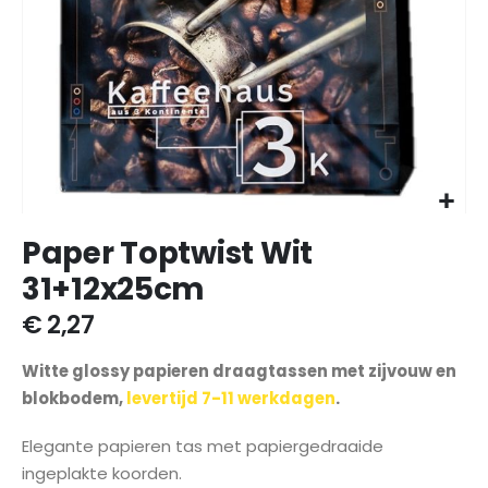
Ga
Paper Toptwist Wit
naar
het
31+12x25cm
begin
van
€ 2,27
de
afbeeldingen-
Witte glossy papieren draagtassen met zijvouw en
gallerij
blokbodem,
levertijd 7-11 werkdagen
.
Elegante papieren tas met papiergedraaide
ingeplakte koorden.