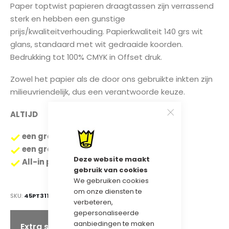
Paper toptwist papieren draagtassen zijn verrassend
sterk en hebben een gunstige
prijs/kwaliteitverhouding. Papierkwaliteit 140 grs wit
glans, standaard met wit gedraaide koorden.
Bedrukking tot 100% CMYK in Offset druk.
Zowel het papier als de door ons gebruikte inkten zijn
milieuvriendelijk, dus een verantwoorde keuze.
ALTIJD
een gratis digitale drukproef
een gratis voorbeeld tas.
Deze website maakt
All-in prijzen inclusief stempelkosten.
gebruik van cookies
We gebruiken cookies
om onze diensten te
SKU
45PT311225WG
verbeteren,
gepersonaliseerde
aanbiedingen te maken
Extra staffelkorting