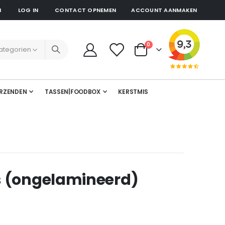
N
LOG IN
CONTACT OPNEMEN
ACCOUNT AANMAKEN
producten
0
Cart
RZENDEN
TASSEN|FOODBOX
KERSTMIS
s (ongelamineerd)