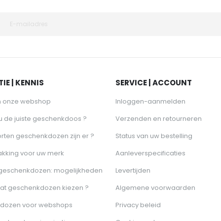
IE | KENNIS
SERVICE | ACCOUNT
n onze webshop
Inloggen-aanmelden
 u de juiste geschenkdoos ?
Verzenden en retourneren
rten geschenkdozen zijn er ?
Status van uw bestelling
akking voor uw merk
Aanleverspecificaties
 geschenkdozen: mogelijkheden
Levertijden
at geschenkdozen kiezen ?
Algemene voorwaarden
dozen voor webshops
Privacy beleid