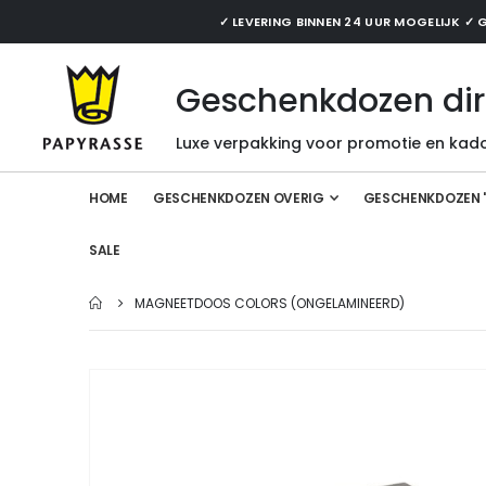
✓ LEVERING BINNEN 24 UUR MOGELIJK 
Geschenkdozen dir
Luxe verpakking voor promotie en kado
HOME
GESCHENKDOZEN OVERIG
GESCHENKDOZEN 
SALE
MAGNEETDOOS COLORS (ONGELAMINEERD)
Ga
naar
het
einde