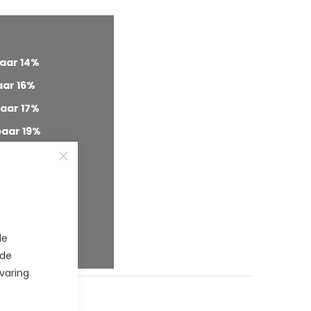
aar
14
%
aar
16
%
aar
17
%
paar
19
%
paar
20
%
paar
22
%
paar
23
%
paar
24
%
de
paar
24
%
 de
varing