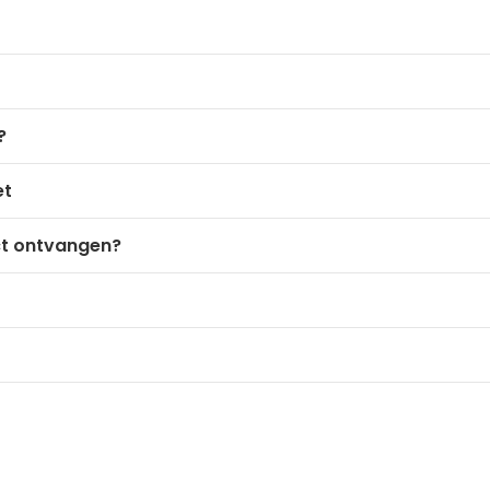
?
et
ct ontvangen?