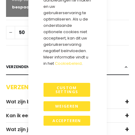
aanbiedingen te maken
en uw
bespaar
24
%
gebruikerservaring te
optimaliseren. Als u de
onderstaande
optionele cookies niet
IN WINKELWAGEN
accepteert, kan dit uw
gebruikerservaring
negatief beïnvloeden.
Meer informatie vindt u
in het
Cookiebeleid
.
VERZENDEN & RETOURNEREN
VERZENDEN EN RETOURNEREN
CUSTOM
SETTINGS
Wat zijn bij jullie de levertijden?
WEIGEREN
Kan ik een sample aanvragen?
ACCEPTEREN
Wat zijn jullie verzendkosten?