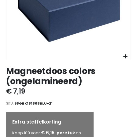
Ga
Magneetdoos colors
naar
het
(ongelamineerd)
begin
van
€ 7,19
de
afbeeldingen-
SKU
58GBK181808BLU-21
gallerij
Extra staffelkorting
€ 6,15
Koop 100 voor
en