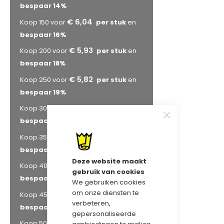
bespaar
14
%
€ 6,04
Koop 150 voor
en
bespaar
16
%
€ 5,93
Koop 200 voor
en
bespaar
18
%
€ 5,82
Koop 250 voor
en
bespaar
19
%
€ 5,72
Koop 300 voor
en
bespaar
20
%
€ 5,61
Koop 350 voor
en
bespaar
22
%
Deze website maakt
€ 5,54
Koop 400 voor
en
gebruik van cookies
bespaar
23
%
We gebruiken cookies
om onze diensten te
€ 5,50
Koop 450 voor
en
verbeteren,
bespaar
24
%
gepersonaliseerde
€ 5,43
Koop 500 voor
en