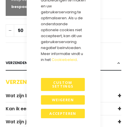
aanbiedingen te maken
en uw
bespaar
25
%
gebruikerservaring te
optimaliseren. Als u de
onderstaande
optionele cookies niet
IN WINKELWAGEN
accepteert, kan dit uw
gebruikerservaring
negatief beïnvloeden.
Meer informatie vindt u
in het
Cookiebeleid
.
VERZENDEN & RETOURNEREN
VERZENDEN EN RETOURNEREN
CUSTOM
SETTINGS
Wat zijn bij jullie de levertijden?
WEIGEREN
Kan ik een sample aanvragen?
ACCEPTEREN
Wat zijn jullie verzendkosten?