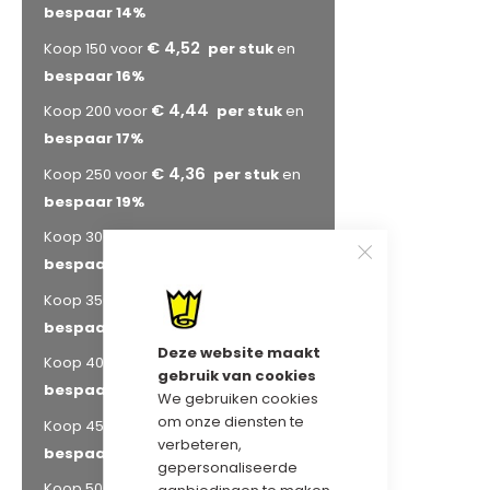
bespaar
14
%
€ 4,52
Koop 150 voor
en
bespaar
16
%
€ 4,44
Koop 200 voor
en
bespaar
17
%
€ 4,36
Koop 250 voor
en
bespaar
19
%
€ 4,28
Koop 300 voor
en
bespaar
20
%
€ 4,20
Koop 350 voor
en
bespaar
22
%
Deze website maakt
€ 4,14
Koop 400 voor
en
gebruik van cookies
bespaar
23
%
We gebruiken cookies
om onze diensten te
€ 4,12
Koop 450 voor
en
verbeteren,
bespaar
23
%
gepersonaliseerde
€ 4,06
Koop 500 voor
en