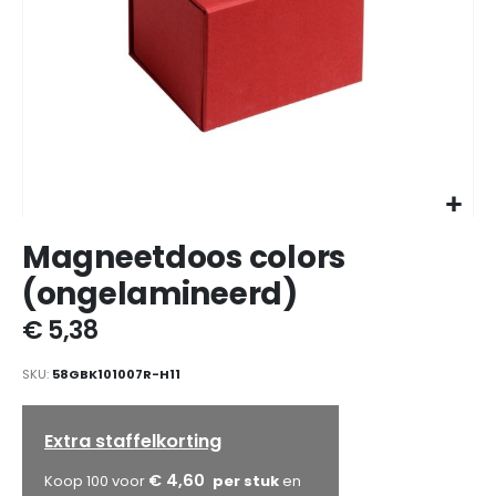
Ga
Magneetdoos colors
naar
het
(ongelamineerd)
begin
van
€ 5,38
de
afbeeldingen-
SKU
58GBK101007R-H11
gallerij
Extra staffelkorting
€ 4,60
Koop 100 voor
en