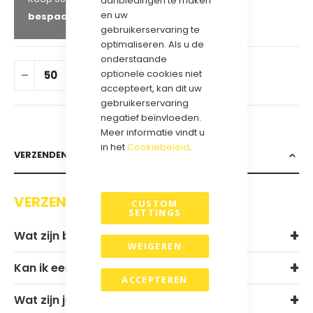
aanbiedingen te maken
en uw
bespaar
24
%
gebruikerservaring te
optimaliseren. Als u de
onderstaande
optionele cookies niet
IN WINKELWAGEN
accepteert, kan dit uw
gebruikerservaring
negatief beïnvloeden.
Meer informatie vindt u
in het
Cookiebeleid
.
VERZENDEN & RETOURNEREN
VERZENDEN EN RETOURNEREN
CUSTOM
SETTINGS
Wat zijn bij jullie de levertijden?
WEIGEREN
Kan ik een sample aanvragen?
ACCEPTEREN
Wat zijn jullie verzendkosten?