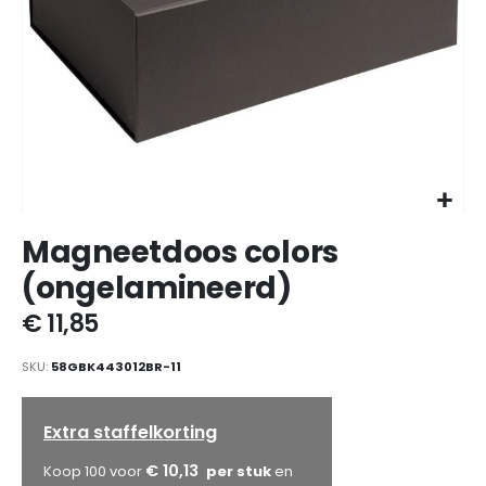
Ga
Magneetdoos colors
naar
het
(ongelamineerd)
begin
van
€ 11,85
de
afbeeldingen-
SKU
58GBK443012BR-11
gallerij
Extra staffelkorting
€ 10,13
Koop 100 voor
en