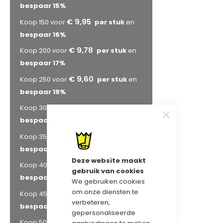
bespaar
15
%
€ 9,95
Koop 150 voor
en
bespaar
16
%
€ 9,78
Koop 200 voor
en
bespaar
17
%
€ 9,60
Koop 250 voor
en
bespaar
19
%
€ 9,42
Koop 300 voor
en
bespaar
21
%
€ 9,24
Koop 350 voor
en
bespaar
22
%
Deze website maakt
€ 9,12
Koop 400 voor
en
gebruik van cookies
bespaar
23
%
We gebruiken cookies
om onze diensten te
€ 9,07
Koop 450 voor
en
verbeteren,
bespaar
23
%
gepersonaliseerde
€ 8,95
Koop 500 voor
en