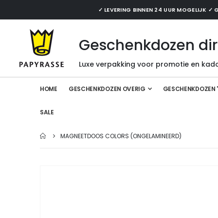
✓ LEVERING BINNEN 24 UUR MOGELIJK 
Geschenkdozen dir
Luxe verpakking voor promotie en kado
HOME
GESCHENKDOZEN OVERIG
GESCHENKDOZEN 
SALE
MAGNEETDOOS COLORS (ONGELAMINEERD)
Ga
naar
het
einde