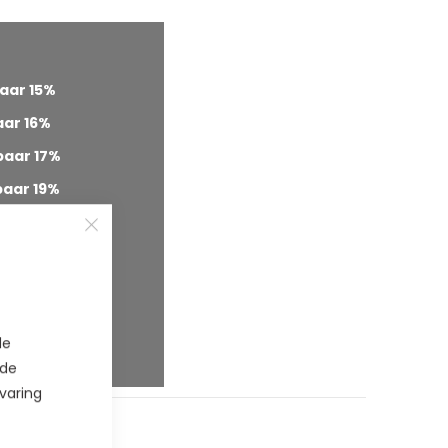
aar
15
%
aar
16
%
paar
17
%
paar
19
%
paar
21
%
paar
22
%
paar
23
%
paar
23
%
de
paar
25
%
 de
varing