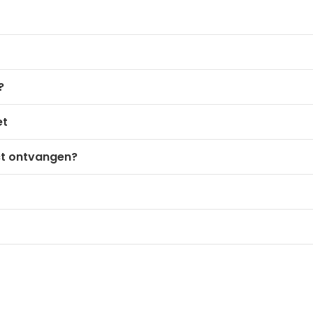
?
et
ct ontvangen?