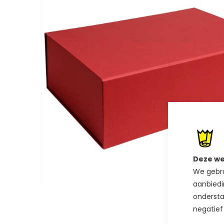
van
de
afbeeldingen-
gallerij
Deze we
We gebru
aanbiedi
Ga
ondersta
naar
negatief
het