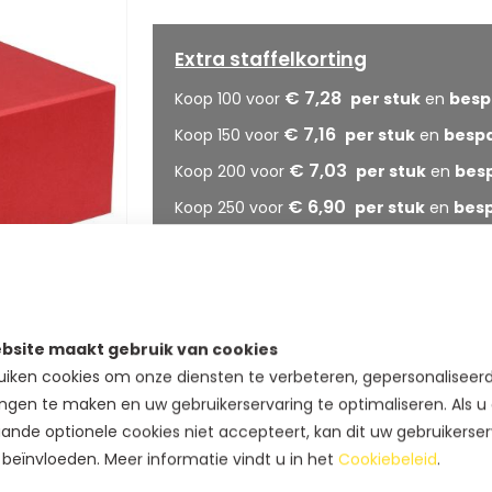
Extra staffelkorting
€ 7,28
Koop 100 voor
en
besp
€ 7,16
Koop 150 voor
en
besp
€ 7,03
Koop 200 voor
en
bes
€ 6,90
Koop 250 voor
en
bes
€ 6,77
Koop 300 voor
en
bes
€ 6,65
Koop 350 voor
en
bes
€ 6,56
Koop 400 voor
en
bes
bsite maakt gebruik van cookies
€ 6,52
Koop 450 voor
en
bes
iken cookies om onze diensten te verbeteren, gepersonaliseer
€ 6,43
Koop 500 voor
en
bes
ngen te maken en uw gebruikerservaring te optimaliseren. Als u
ande optionele cookies niet accepteert, kan dit uw gebruikerser
 beïnvloeden. Meer informatie vindt u in het
Cookiebeleid
.
IN WINKELWAGEN