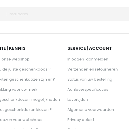
IE | KENNIS
SERVICE | ACCOUNT
n onze webshop
Inloggen-aanmelden
 u de juiste geschenkdoos ?
Verzenden en retourneren
rten geschenkdozen zijn er ?
Status van uw bestelling
akking voor uw merk
Aanleverspecificaties
 geschenkdozen: mogelijkheden
Levertijden
at geschenkdozen kiezen ?
Algemene voorwaarden
dozen voor webshops
Privacy beleid