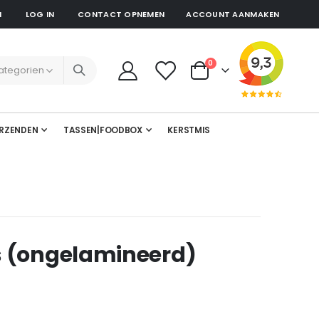
N
LOG IN
CONTACT OPNEMEN
ACCOUNT AANMAKEN
producten
0
Cart
RZENDEN
TASSEN|FOODBOX
KERSTMIS
s (ongelamineerd)