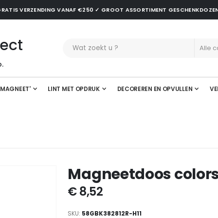
✓ GRATIS VERZENDING VANAF €250 ✓ GROOT ASSORTIMENT GESCHENKDOZE
ect
.
'MAGNEET'
LINT MET OPDRUK
DECOREREN EN OPVULLEN
VE
Magneetdoos color
€ 8,52
SKU
58GBK382812R-H11