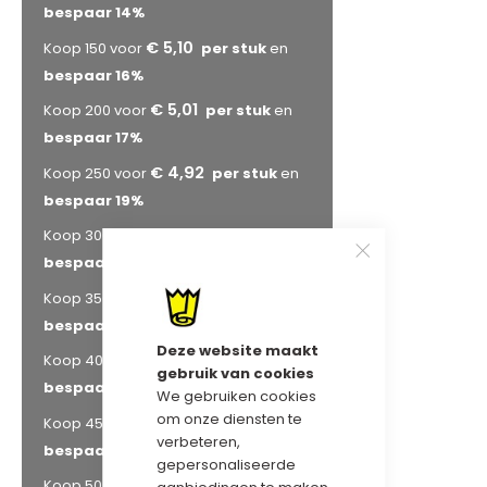
bespaar
14
%
€ 5,10
Koop 150 voor
en
bespaar
16
%
€ 5,01
Koop 200 voor
en
bespaar
17
%
€ 4,92
Koop 250 voor
en
bespaar
19
%
€ 4,83
Koop 300 voor
en
bespaar
20
%
€ 4,73
Koop 350 voor
en
bespaar
22
%
Deze website maakt
€ 4,67
Koop 400 voor
en
gebruik van cookies
bespaar
23
%
We gebruiken cookies
om onze diensten te
€ 4,64
Koop 450 voor
en
verbeteren,
bespaar
24
%
gepersonaliseerde
€ 4,58
Koop 500 voor
en