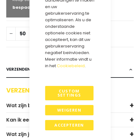
aanbiedingen te maken
en uw
bespaar
25
%
gebruikerservaring te
optimaliseren. Als u de
onderstaande
optionele cookies niet
IN WINKELWAGEN
accepteert, kan dit uw
gebruikerservaring
negatief beïnvloeden.
Meer informatie vindt u
in het
Cookiebeleid
.
VERZENDEN & RETOURNEREN
VERZENDEN EN RETOURNEREN
CUSTOM
SETTINGS
Wat zijn bij jullie de levertijden?
WEIGEREN
Kan ik een sample aanvragen?
ACCEPTEREN
Wat zijn jullie verzendkosten?