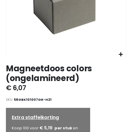
Ga
Magneetdoos colors
naar
het
(ongelamineerd)
begin
van
€ 6,07
de
afbeeldingen-
SKU
58GBK101007GR-H21
gallerij
Extra staffelkorting
€ 5,19
Koop 100 voor
en