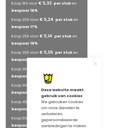
€ 5,33
Koop 150 voor
en
bespaar
16
%
€ 5,24
Koop 200 voor
en
bespaar
17
%
€ 5,14
Koop 250 voor
en
bespaar
19
%
€ 5,05
Koop 300 voor
en
bespaar
20
%
€ 4,95
Koop 350 voor
en
bespaar
22
%
€ 4,89
Koop 400 voor
en
Deze website maakt
bespaar
23
%
gebruik van cookies
€ 4,86
We gebruiken cookies
Koop 450 voor
en
om onze diensten te
bespaar
23
%
verbeteren,
€ 4,83
Koop 500 voor
en
gepersonaliseerde
bespaar
24
%
aanbiedingen te maken