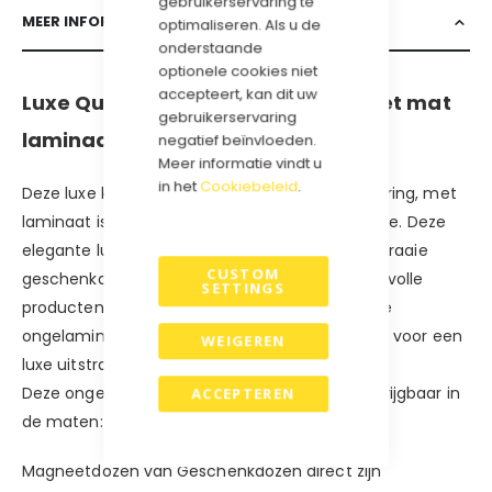
gebruikerservaring te
MEER INFORMATIE
optimaliseren. Als u de
onderstaande
optionele cookies niet
accepteert, kan dit uw
Luxe Qubus Magneetdoos in wit met mat
gebruikerservaring
laminaat.
negatief beïnvloeden.
Meer informatie vindt u
in het
Cookiebeleid
.
Deze luxe kubus magneetdoos in matte uitvoering, met
laminaat is een bewuste milieuvriendelijke keuze. Deze
elegante luxe magneetdoos is niet alleen een fraaie
CUSTOM
geschenkdoos, maar ook ideaal om uw waardevolle
SETTINGS
producten te beschermen en op te bergen. De
ongelamineerde en matte eco uitstraling zorgt voor een
WEIGEREN
luxe uitstraling.
Deze ongelamineerde magneetdozen zijn verkrijgbaar in
ACCEPTEREN
de maten: 10x10x10 cm en 22x22x22 cm
Magneetdozen van Geschenkdozen direct zijn