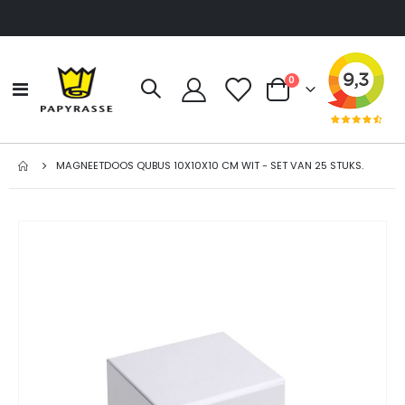
producten
0
Toggle
Cart
Nav
MAGNEETDOOS QUBUS 10X10X10 CM WIT - SET VAN 25 STUKS.
Ga
naar
het
einde
van
de
afbeeldingen-
gallerij