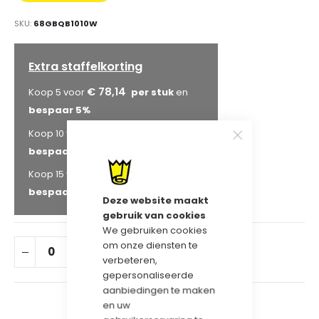
MET LOGO
SKU
68GBQB1010W
Extra staffelkorting
€ 78,14
Koop 5 voor
en
bespaar
5
%
€ 75,67
Koop 10 voor
en
bespaar
8
%
€ 74,03
Koop 15 voor
en
bespaar
10
%
Deze website maakt
gebruik van cookies
We gebruiken cookies
om onze diensten te
IN WINKELWAGEN
verbeteren,
gepersonaliseerde
aanbiedingen te maken
en uw