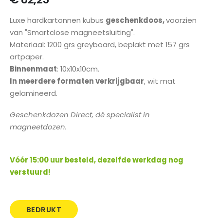
gallerij
Luxe hardkartonnen kubus
geschenkdoos,
voorzien
van "Smartclose magneetsluiting".
Materiaal: 1200 grs greyboard, beplakt met 157 grs
artpaper.
Binnenmaat
: 10x10x10cm.
In meerdere formaten verkrijgbaar
, wit mat
gelamineerd.
Geschenkdozen Direct, dé specialist in
magneetdozen.
Vóór 15:00 uur besteld, dezelfde werkdag nog
verstuurd!
BEDRUKT