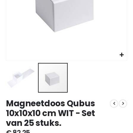
Ga
Magneetdoos Qubus
naar
het
10x10x10 cm WIT - Set
begin
van 25 stuks.
van
de
€ 82,25
afbeeldingen-