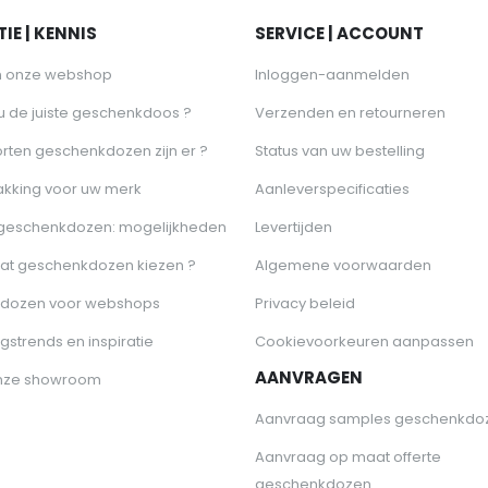
IE | KENNIS
SERVICE | ACCOUNT
n onze webshop
Inloggen-aanmelden
 u de juiste geschenkdoos ?
Verzenden en retourneren
rten geschenkdozen zijn er ?
Status van uw bestelling
akking voor uw merk
Aanleverspecificaties
 geschenkdozen: mogelijkheden
Levertijden
at geschenkdozen kiezen ?
Algemene voorwaarden
dozen voor webshops
Privacy beleid
gstrends en inspiratie
Cookievoorkeuren aanpassen
AANVRAGEN
nze showroom
Aanvraag samples geschenkdo
Aanvraag op maat offerte
geschenkdozen