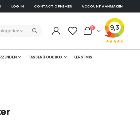
N
LOG IN
CONTACT OPNEMEN
ACCOUNT AANMAKEN
producten
0
Cart
RZENDEN
TASSEN|FOODBOX
KERSTMIS
ter