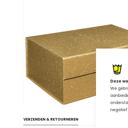
van
de
afbeeldingen-
gallerij
Deze we
We gebru
aanbiedi
ondersta
Ga
negatief
naar
VERZENDEN & RETOURNEREN
het