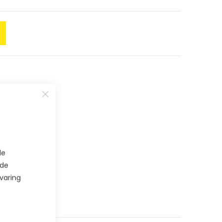
de
 de
varing