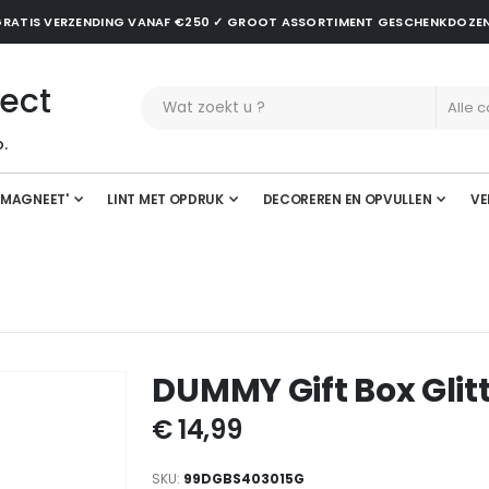
✓ GRATIS VERZENDING VANAF €250 ✓ GROOT ASSORTIMENT GESCHENKDOZE
ect
.
'MAGNEET'
LINT MET OPDRUK
DECOREREN EN OPVULLEN
VE
DUMMY Gift Box Glit
€ 14,99
SKU
99DGBS403015G