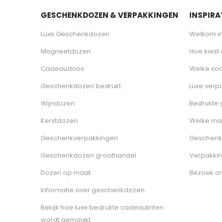
GESCHENKDOZEN & VERPAKKINGEN
INSPIRAT
Luxe Geschenkdozen
Welkom i
Magneetdozen
Hoe kiest
Cadeaudoos
Welke soo
Geschenkdozen bedrukt
Luxe verp
Wijndozen
Bedrukte
Kerstdozen
Welke ma
Geschenkverpakkingen
Geschenk
Geschenkdozen groothandel
Verpakkin
Dozen op maat
Bezoek o
Informatie over geschenkdozen
Bekijk hoe luxe bedrukte cadeaulinten
wordt gemaakt