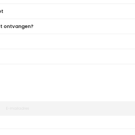
et
ct ontvangen?