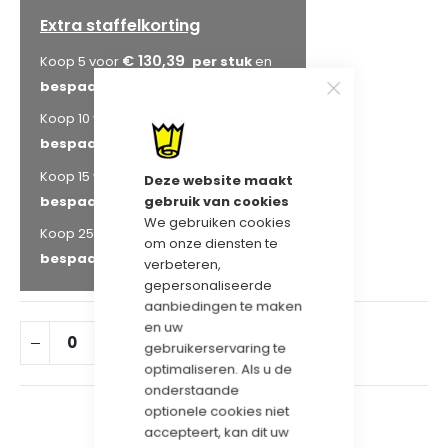
Extra staffelkorting
€ 130,39
Koop 5 voor
en
bespaar
5
%
€ 126,27
Koop 10 voor
en
bespaar
8
%
€ 123,53
Koop 15 voor
en
Deze website maakt
gebruik van cookies
bespaar
10
%
We gebruiken cookies
€ 116,66
Koop 25 voor
en
om onze diensten te
bespaar
15
%
verbeteren,
gepersonaliseerde
aanbiedingen te maken
en uw
IN WINKELWAGEN
gebruikerservaring te
optimaliseren. Als u de
onderstaande
optionele cookies niet
accepteert, kan dit uw