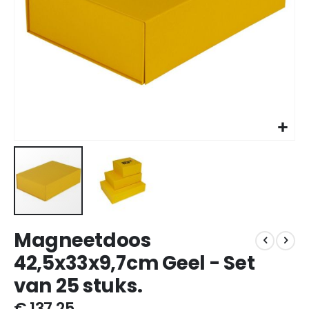
Ga
Magneetdoos
naar
het
42,5x33x9,7cm Geel - Set
begin
van 25 stuks.
van
de
€ 137,25
afbeeldingen-