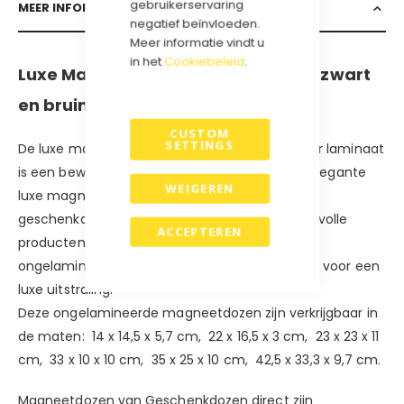
gebruikerservaring
MEER INFORMATIE
negatief beïnvloeden.
Meer informatie vindt u
in het
Cookiebeleid
.
Luxe Magneetdoos Eco in kraft wit, zwart
en bruin.
CUSTOM
SETTINGS
De luxe magneetdoos in eco-uitvoering, zonder laminaat
is een bewuste milieuvriendelijke keuze. Deze elegante
WEIGEREN
luxe magneetdoos is niet alleen een fraaie
geschenkdoos, maar ook ideaal om uw waardevolle
ACCEPTEREN
producten te beschermen en op te bergen. De
ongelamineerde en matte eco uitstraling zorgt voor een
luxe uitstraling.
Deze ongelamineerde magneetdozen zijn verkrijgbaar in
de maten: 14 x 14,5 x 5,7 cm, 22 x 16,5 x 3 cm, 23 x 23 x 11
cm, 33 x 10 x 10 cm, 35 x 25 x 10 cm, 42,5 x 33,3 x 9,7 cm.
Magneetdozen van Geschenkdozen direct zijn