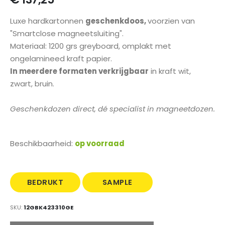
gallerij
Luxe hardkartonnen
geschenkdoos,
voorzien van
"Smartclose magneetsluiting".
Materiaal: 1200 grs greyboard, omplakt met
ongelamineed kraft papier.
In meerdere formaten verkrijgbaar
in kraft wit,
zwart, bruin.
Geschenkdozen direct, dé specialist in magneetdozen.
Beschikbaarheid:
op voorraad
BEDRUKT
SAMPLE
MET LOGO
BESTELLEN
SKU
12GBK423310GE