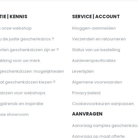
IE | KENNIS
SERVICE | ACCOUNT
n onze webshop
Inloggen-aanmelden
 u de juiste geschenkdoos ?
Verzenden en retourneren
rten geschenkdozen zijn er ?
Status van uw bestelling
akking voor uw merk
Aanleverspecificaties
 geschenkdozen: mogelijkheden
Levertijden
at geschenkdozen kiezen ?
Algemene voorwaarden
dozen voor webshops
Privacy beleid
gstrends en inspiratie
Cookievoorkeuren aanpassen
AANVRAGEN
nze showroom
Aanvraag samples geschenkdo
Aanvraag op maat offerte