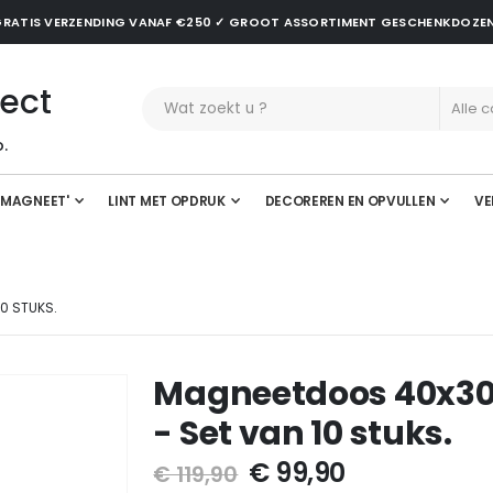
✓ GRATIS VERZENDING VANAF €250 ✓ GROOT ASSORTIMENT GESCHENKDOZE
ect
.
'MAGNEET'
LINT MET OPDRUK
DECOREREN EN OPVULLEN
VE
0 STUKS.
Magneetdoos 40x30x
- Set van 10 stuks.
€ 99,90
€ 119,90