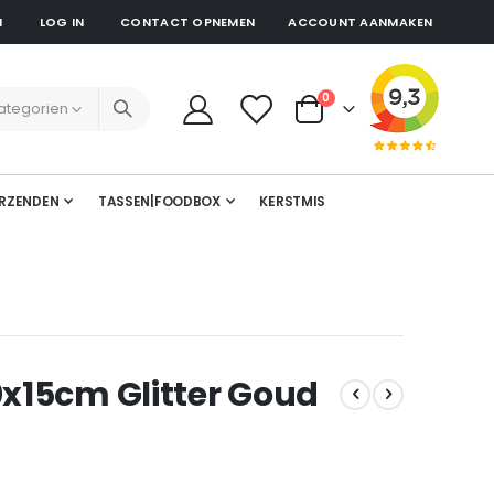
N
LOG IN
CONTACT OPNEMEN
ACCOUNT AANMAKEN
producten
0
Cart
RZENDEN
TASSEN|FOODBOX
KERSTMIS
15cm Glitter Goud