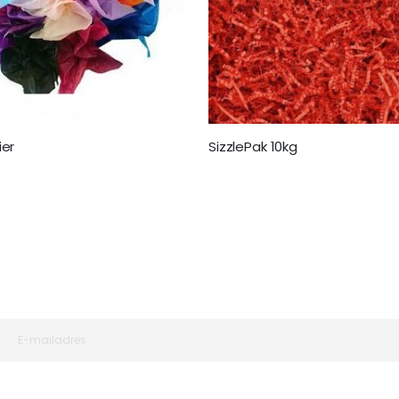
ier
SizzlePak 10kg
€ 64,95