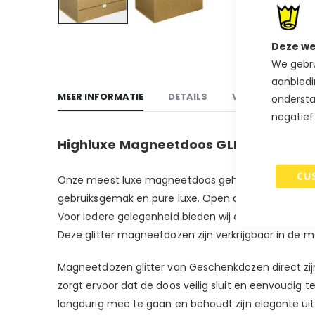
Ga
Deze we
naar
We gebru
het
aanbiedi
begin
MEER INFORMATIE
DETAILS
VERZENDEN & RE
ondersta
van
negatief
de
afbeeldingen-
Highluxe Magneetdoos GLITTERS.
gallerij
CU
Onze meest luxe magneetdoos geheel omplakt met exc
gebruiksgemak en pure luxe. Open deze doos d.m.v
Voor iedere gelegenheid bieden wij een passende
Deze glitter magneetdozen zijn verkrijgbaar in de m
Magneetdozen glitter van Geschenkdozen direct zijn
zorgt ervoor dat de doos veilig sluit en eenvoudi
langdurig mee te gaan en behoudt zijn elegante uits