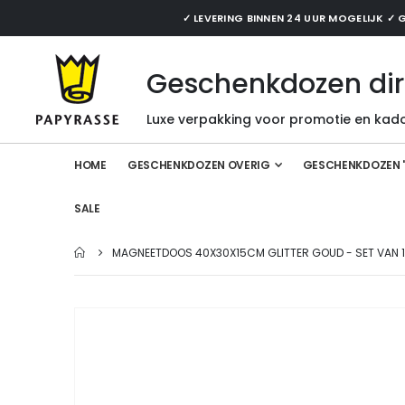
✓ LEVERING BINNEN 24 UUR MOGELIJK 
Geschenkdozen dir
Luxe verpakking voor promotie en kado
HOME
GESCHENKDOZEN OVERIG
GESCHENKDOZEN 
SALE
MAGNEETDOOS 40X30X15CM GLITTER GOUD - SET VAN 1
Ga
naar
het
einde