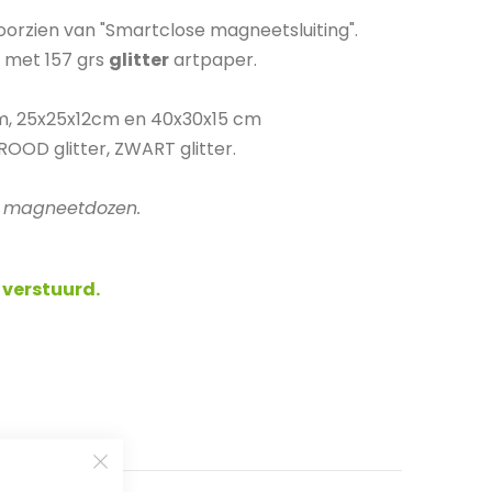
oorzien van "Smartclose magneetsluiting".
t met 157 grs
glitter
artpaper.
cm, 25x25x12cm en 40x30x15 cm
 ROOD glitter, ZWART glitter.
in magneetdozen.
 verstuurd.