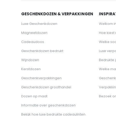
GESCHENKDOZEN & VERPAKKINGEN
INSPIRAT
Luxe Geschenkdozen
Welkom i
Magneetdozen
Hoe kiest
Cadeaudoos
Welke soo
Geschenkdozen bedrukt
Luxe verp
Wijndozen
Bedrukte
Kerstdozen
Welke ma
Geschenkverpakkingen
Geschenk
Geschenkdozen groothandel
Verpakkin
Dozen op maat
Bezoek o
Informatie over geschenkdozen
Bekijk hoe luxe bedrukte cadeaulinten