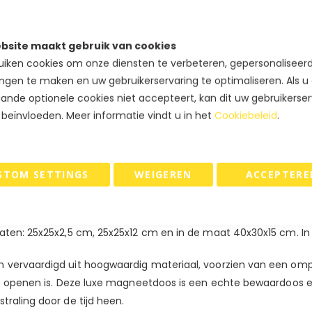
IN WINKELWAGEN
bsite maakt gebruik van cookies
iken cookies om onze diensten te verbeteren, gepersonaliseer
ngen te maken en uw gebruikerservaring te optimaliseren. Als u
TOURNEREN
ande optionele cookies niet accepteert, kan dit uw gebruikerser
 beïnvloeden. Meer informatie vindt u in het
Cookiebeleid
.
STOM SETTINGS
WEIGEREN
ACCEPTERE
lusief glitter papier. Deze unieke sparkling cadeauverpakking
. een
mooi afgewerkt satijn of grosgrain lint
.
Kies nu voor deze 
 magneetdoos.
aten: 25x25x2,5 cm, 25x25x12 cm en in de maat 40x30x15 cm. In 
 vervaardigd uit hoogwaardig materiaal, voorzien van een ompla
g te openen is. Deze luxe magneetdoos is een echte bewaardoos
traling door de tijd heen.