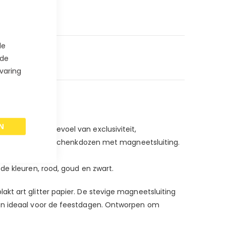
de
 de
varing
N
 geeft u het gevoel van exclusiviteit,
unieke glitter geschenkdozen met magneetsluiting.
de kleuren, rood, goud en zwart.
kt art glitter papier. De stevige magneetsluiting
 en ideaal voor de feestdagen. Ontworpen om