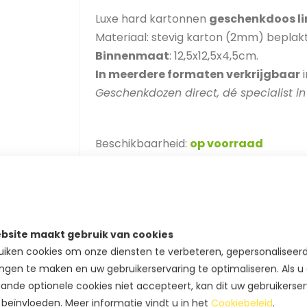
Luxe hard kartonnen
geschenkdoos li
Materiaal: stevig karton (2mm) beplakt
Binnenmaat
: 12,5x12,5x4,5cm.
In meerdere formaten verkrijgbaar
i
Geschenkdozen direct, dé specialist i
Beschikbaarheid:
op voorraad
BEDRUKT MET LOGO
SAMPL
bsite maakt gebruik van cookies
SKU
12-CL-LP-1212BR
iken cookies om onze diensten te verbeteren, gepersonaliseer
ngen te maken en uw gebruikerservaring te optimaliseren. Als u
Extra staffelkorting
ande optionele cookies niet accepteert, kan dit uw gebruikerser
€ 68,69
Koop 2 voor
en
besp
 beïnvloeden. Meer informatie vindt u in het
Cookiebeleid
.