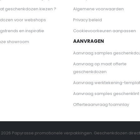
at geschenkdozen kiezen ?
Algemene voorwaarden
dozen voor webshops
Privacy beleid
gstrends en inspiratie
Cookievoorkeuren aanpassen
AANVRAGEN
nze showroom
Aanvraag samples geschenkdo
Aanvraag op maat offerte
geschenkdozen
Aanvraag werktekening-templa
Aanvraag samples geschenklint
Offerteaanvraag foaminlay
 2026 Papyrasse promotionele verpakkingen. Geschenkdozen direct