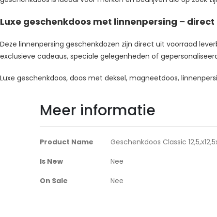
Luxe geschenkdoos met linnenpersing – direct u
Deze linnenpersing geschenkdozen zijn direct uit voorraad leverba
exclusieve cadeaus, speciale gelegenheden of gepersonaliseerde
Luxe geschenkdoos, doos met deksel, magneetdoos, linnenpersin
Meer informatie
Meer
Product Name
Geschenkdoos Classic 12,5,x12,5
informatie
Is New
Nee
On Sale
Nee