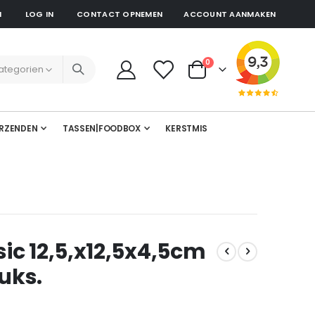
N
LOG IN
CONTACT OPNEMEN
ACCOUNT AANMAKEN
producten
0
Cart
RZENDEN
TASSEN|FOODBOX
KERSTMIS
c 12,5,x12,5x4,5cm
tuks.