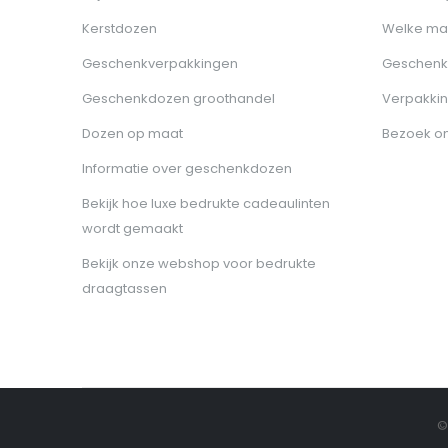
Kerstdozen
Welke ma
Geschenkverpakkingen
Geschenk
Geschenkdozen groothandel
Verpakkin
Dozen op maat
Bezoek o
Informatie over geschenkdozen
Bekijk hoe luxe bedrukte cadeaulinten
wordt gemaakt
Bekijk onze webshop voor bedrukte
draagtassen
©