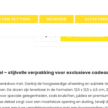
€ 66,52
Koop 5 voor
en
besp
€ 65,07
Koop 10 voor
en
bes
STOM SETTINGS
WEIGEREN
ACCEPTERE
IN WINKELWAGEN
 – stijlvolle verpakking voor exclusieve cadea
enkdoos met. Dankzij de hoogwaardige afwerking en subtiele tex
. De dozen zijn leverbaar in de formaten: 12,5 x 12,5 x 4,5 cm, 21
voor speciale gelegenheden, zoals bruiloften, jubilea en prem
osse deksel zorgt voor een moeiteloze opening en sluiting, terwi
jn naar een luxe verpakkingsoplossing met een hoogwaardige uits