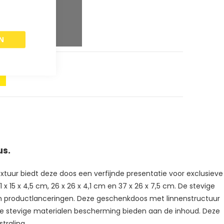
aar
8
%
paar
10
%
N
us.
tuur biedt deze doos een verfijnde presentatie voor exclusieve
 x 15 x 4,5 cm, 26 x 26 x 4,1 cm en 37 x 26 x 7,5 cm. De stevige
ium productlanceringen. Deze geschenkdoos met linnenstructuur
jl de stevige materialen bescherming bieden aan de inhoud. Deze
traling.