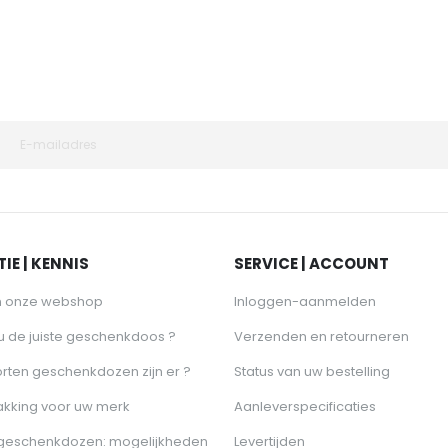
IE | KENNIS
SERVICE | ACCOUNT
n onze webshop
Inloggen-aanmelden
 u de juiste geschenkdoos ?
Verzenden en retourneren
rten geschenkdozen zijn er ?
Status van uw bestelling
akking voor uw merk
Aanleverspecificaties
 geschenkdozen: mogelijkheden
Levertijden