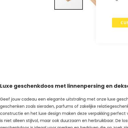
Ga
naar
CU
het
begin
van
de
afbeeldingen-
gallerij
Luxe geschenkdoos met linnenpersing en deksel
Geef jouw cadeau een elegante uitstraling met onze luxe gesch
geschenken zoals sieraden, parfums of zakelijke relatiegeschenken
constructie en het luxe design maken deze verpakking perfect 
is niet alleen stijlvol, maar ook duurzaam en herbruikbaar. De l
geschenkdoos is ideaal voor merken en bedrijven die op zoek zi