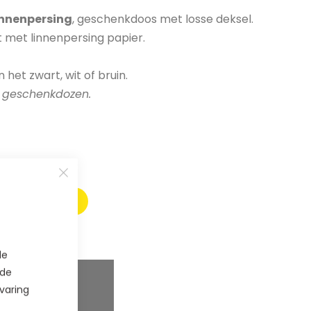
nnenpersing
, geschenkdoos met losse deksel.
 met linnenpersing papier.
n het zwart, wit of bruin.
n geschenkdozen.
E BESTELLEN
de
 de
varing
aar
5
%