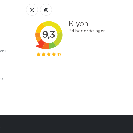
zen
te
.