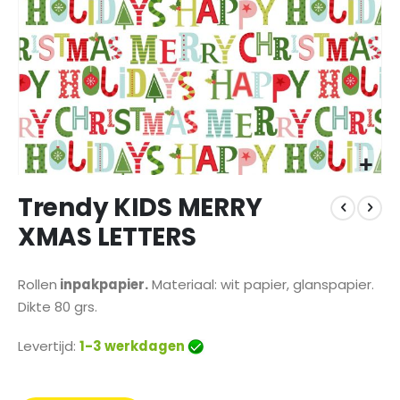
Ga
Trendy KIDS MERRY
naar
het
XMAS LETTERS
begin
van
de
Rollen
inpakpapier.
Materiaal: wit papier, glanspapier.
afbeeldingen-
Dikte 80 grs.
gallerij
Levertijd:
1-3 werkdagen