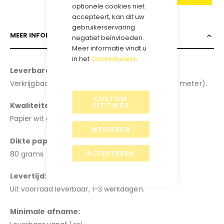
optionele cookies niet
accepteert, kan dit uw
gebruikerservaring
MEER INFORMATIE
negatief beïnvloeden.
Meer informatie vindt u
in het
Cookiebeleid
.
Leverbare breedtes
:
Verkrijgbaar in de breedte: 30cm en 50cm (200 meter).
CUSTOM
Kwaliteiten:
SETTINGS
Papier wit glans.
.
WEIGEREN
Dikte papier:
ACCEPTEREN
80 grams
Levertijd:
Uit voorraad leverbaar, 1-3 werkdagen.
Minimale afname: