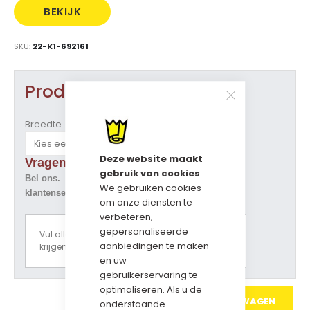
BEKIJK
PRIJS
SKU
22-K1-692161
Product opties
Breedte
Deze website maakt
Vragen over dit artikel ?
gebruik van cookies
Bel ons. Tel. 073-5229800
We gebruiken cookies
klantenservice@geschenkdozen.eu
om onze diensten te
verbeteren,
gepersonaliseerde
Vul alle opties in om een prijsoverzicht te
aanbiedingen te maken
krijgen.
en uw
gebruikerservaring te
optimaliseren. Als u de
IN WINKELWAGEN
onderstaande