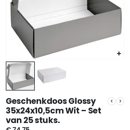
Ga
Geschenkdoos Glossy
naar
het
35x24x10,5cm Wit – Set
begin
van 25 stuks.
van
de
€ 74,75
afbeeldingen-