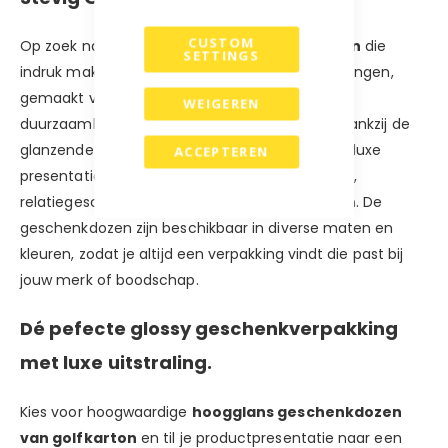
CUSTOM
Op zoek naar luxe
hoogglans geschenkdozen
die
SETTINGS
indruk maken? Onze stijlvolle geschenkverpakkingen,
gemaakt van stevig
golfkarton
, combineren
WEIGEREN
duurzaamheid met een premium uitstraling. Dankzij de
glanzende afwerking krijgen jouw cadeaus een luxe
ACCEPTEREN
presentatie, perfect voor exclusieve producten,
relatiegeschenken en feestelijke gelegenheden. De
geschenkdozen zijn beschikbaar in diverse maten en
kleuren, zodat je altijd een verpakking vindt die past bij
jouw merk of boodschap.
Dé pefecte glossy geschenkverpakking
met luxe uitstraling.
Kies voor hoogwaardige
hoogglans geschenkdozen
van golfkarton
en til je productpresentatie naar een