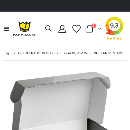
producten
0
Toggle
Cart
Nav
GESCHENKDOOS GLOSSY 35X24X10,5CM WIT – SET VAN 25 STUKS.
Ga
naar
het
einde
van
de
afbeeldingen-
gallerij