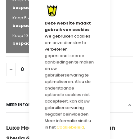
bespaar
5
%
€ 68,77
Koop 5 voor
en
Deze website maakt
bespaar
8
%
gebruik van cookies
€ 67,28
Koop 10 voor
en
We gebruiken cookies
om onze diensten te
bespaar
10
%
verbeteren,
gepersonaliseerde
aanbiedingen te maken
en uw
IN WINKELWAGEN
gebruikerservaring te
optimaliseren. Als u de
onderstaande
optionele cookies niet
accepteert, kan dit uw
MEER INFORMATIE
gebruikerservaring
negatief beïnvloeden.
Meer informatie vindt u
Luxe Hoogglans Geschenkdozen van
in het
Cookiebeleid
.
Stevig Golfkarton.