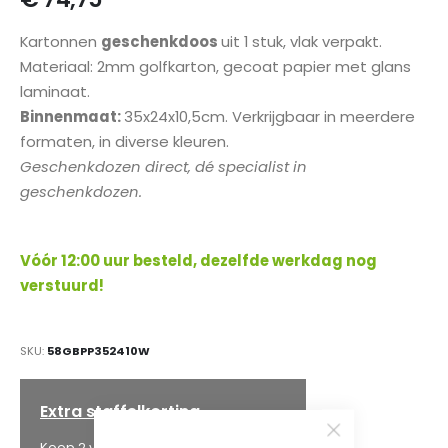
gallerij
Kartonnen
geschenkdoos
uit 1 stuk, vlak verpakt.
Materiaal: 2mm golfkarton, gecoat papier met glans
laminaat.
Binnenmaat:
35x24x10,5cm. Verkrijgbaar in meerdere
formaten, in diverse kleuren.
Geschenkdozen direct, dé specialist in
geschenkdozen.
Vóór 12:00 uur besteld, dezelfde werkdag nog
verstuurd!
SKU
58GBPP352410W
Extra staffelkorting
€ 71,01
Koop 2 voor
en