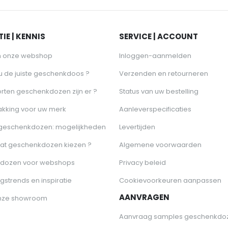
IE | KENNIS
SERVICE | ACCOUNT
n onze webshop
Inloggen-aanmelden
 u de juiste geschenkdoos ?
Verzenden en retourneren
rten geschenkdozen zijn er ?
Status van uw bestelling
akking voor uw merk
Aanleverspecificaties
 geschenkdozen: mogelijkheden
Levertijden
at geschenkdozen kiezen ?
Algemene voorwaarden
dozen voor webshops
Privacy beleid
gstrends en inspiratie
Cookievoorkeuren aanpassen
AANVRAGEN
nze showroom
Aanvraag samples geschenkdo