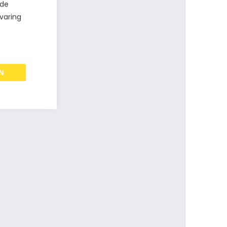
 de
varing
N