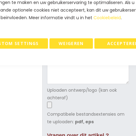
Levertijd
ngen te maken en uw gebruikerservaring te optimaliseren. Als u
ande optionele cookies niet accepteert, kan dit uw gebruikerser
 beïnvloeden. Meer informatie vindt u in het
Cookiebeleid
.
Nieuwe bedrukking ?
Gewenste (PMS) drukkleur + positie
STOM SETTINGS
WEIGEREN
ACCEPTERE
tekst/logo
Uploaden ontwerp/logo (kan ook
achteraf)
Compatibele bestandsextensies om
te uploaden:
pdf, eps
Vragen over dit artikel ?