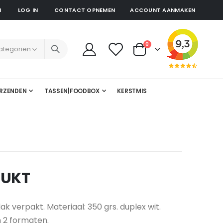
N
LOG IN
CONTACT OPNEMEN
ACCOUNT AANMAKEN
producten
0
Cart
RZENDEN
TASSEN|FOODBOX
KERSTMIS
RUKT
 vlak verpakt. Materiaal: 350 grs. duplex wit.
n 2 formaten.