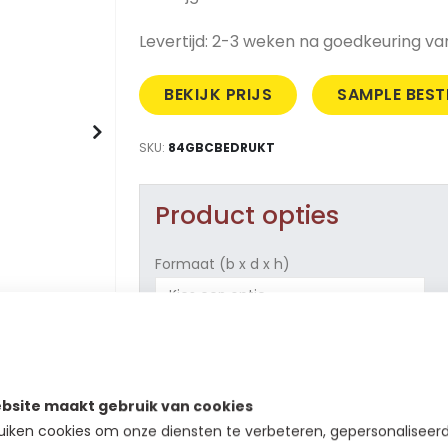
Levertijd: 2-3 weken na goedkeuring va
BEKIJK PRIJS
SAMPLE BEST
SKU
84GBCBEDRUKT
Product opties
Formaat (b x d x h)
Kleur verpakking
Uw tekst/logo
bsite maakt gebruik van cookies
iken cookies om onze diensten te verbeteren, gepersonaliseer