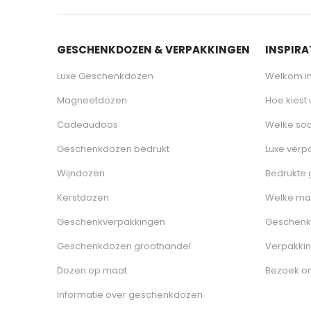
GESCHENKDOZEN & VERPAKKINGEN
INSPIRAT
Luxe Geschenkdozen
Welkom i
Magneetdozen
Hoe kiest
Cadeaudoos
Welke soo
Geschenkdozen bedrukt
Luxe verp
Wijndozen
Bedrukte
Kerstdozen
Welke ma
Geschenkverpakkingen
Geschenk
Geschenkdozen groothandel
Verpakkin
Dozen op maat
Bezoek o
Informatie over geschenkdozen