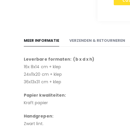
CU
begin
van
de
afbeeldingen-
gallerij
MEER INFORMATIE
VERZENDEN & RETOURNEREN
Leverbare formaten: (b x d x h)
16x 8x14 cm + klep
24x11x20 cm + klep
36x13x31 cm + klep
Papier kwaliteiten:
Kraft papier
H
andgrepen:
Zwart lint.