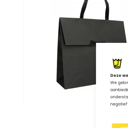
van
de
afbeeldingen-
gallerij
Deze we
We gebru
aanbiedi
ondersta
negatief
Ga
naar
het