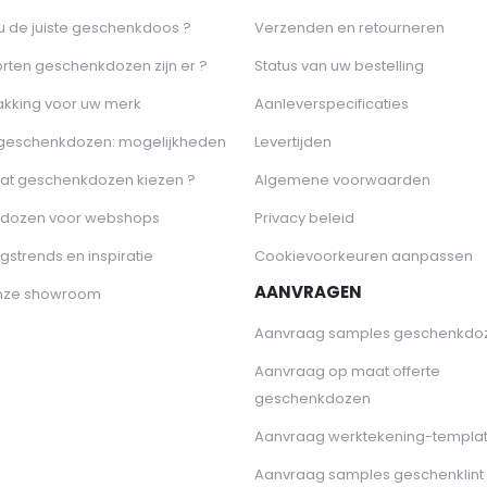
 u de juiste geschenkdoos ?
Verzenden en retourneren
rten geschenkdozen zijn er ?
Status van uw bestelling
akking voor uw merk
Aanleverspecificaties
 geschenkdozen: mogelijkheden
Levertijden
at geschenkdozen kiezen ?
Algemene voorwaarden
dozen voor webshops
Privacy beleid
gstrends en inspiratie
Cookievoorkeuren aanpassen
AANVRAGEN
nze showroom
Aanvraag samples geschenkdo
Aanvraag op maat offerte
geschenkdozen
Aanvraag werktekening-templa
Aanvraag samples geschenklint