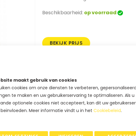
Beschikbaarheid:
op voorraad
BEKIJK PRIJS
SKU
58CTS-BLACK
Product opties
bsite maakt gebruik van cookies
iken cookies om onze diensten te verbeteren, gepersonaliseer
Formaat (b x d x h)
ngen te maken en uw gebruikerservaring te optimaliseren. Als u
ande optionele cookies niet accepteert, kan dit uw gebruikerser
 beïnvloeden. Meer informatie vindt u in het
Cookiebeleid
.
Vragen over dit artikel ?
Bel ons. Tel. 073-5229800
klantenservice@geschenkdozen.eu