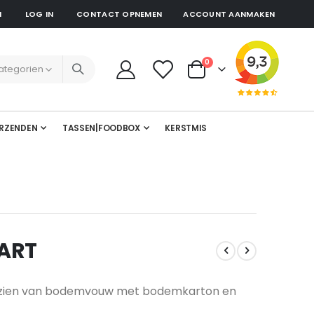
N
LOG IN
CONTACT OPNEMEN
ACCOUNT AANMAKEN
producten
0
Cart
RZENDEN
TASSEN|FOODBOX
KERSTMIS
WART
orzien van bodemvouw met bodemkarton en