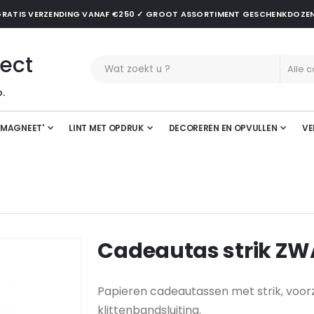
✓ GRATIS VERZENDING VANAF €250 ✓ GROOT ASSORTIMENT GESCHENKDOZE
ect
.
'MAGNEET'
LINT MET OPDRUK
DECOREREN EN OPVULLEN
VE
Cadeautas strik Z
Papieren cadeautassen met strik, vo
klittenbandsluiting.