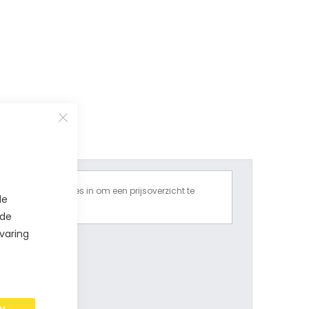
Vul alle opties in om een prijsoverzicht te
de
krijgen.
 de
varing