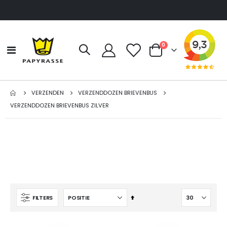
producten
0
Toggle
Cart
Nav
VERZENDEN
VERZENDDOZEN BRIEVENBUS
VERZENDDOZEN BRIEVENBUS ZILVER
Van
FILTERS
hoog
naar