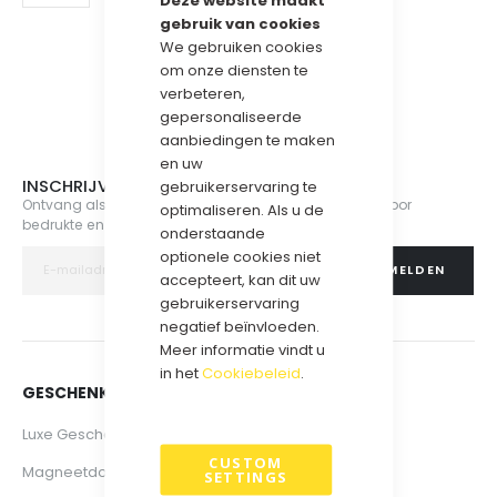
Deze website maakt
gebruik van cookies
.
We gebruiken cookies
om onze diensten te
verbeteren,
gepersonaliseerde
aanbiedingen te maken
en uw
INSCHRIJVEN NIEUWSBRIEF
gebruikerservaring te
Ontvang als eerste nieuws, acties en aanbiedingen voor
optimaliseren. Als u de
bedrukte en onbedrukte geschenkdozen.
onderstaande
optionele cookies niet
AANMELDEN
accepteert, kan dit uw
gebruikerservaring
negatief beïnvloeden.
Meer informatie vindt u
in het
Cookiebeleid
.
GESCHENKDOZEN & VERPAKKINGEN
Luxe Geschenkdozen
CUSTOM
Magneetdozen
SETTINGS