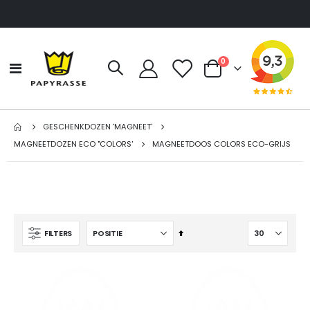
producten
0
Toggle
Cart
Nav
GESCHENKDOZEN 'MAGNEET'
MAGNEETDOZEN ECO "COLORS'
MAGNEETDOOS COLORS ECO-GRIJS
Van
FILTERS
hoog
naar
laag
sorteren