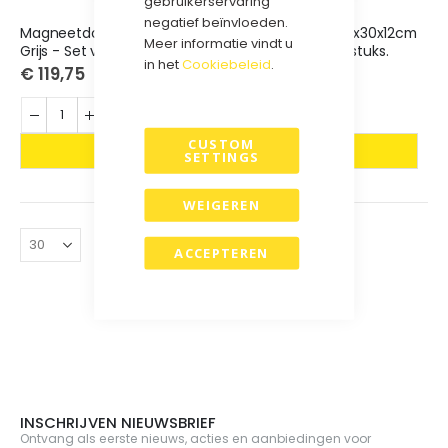
gebruikerservaring
negatief beïnvloeden.
Magneetdoos 38x28x12cm
Magneetdoos 44x30x12cm
Meer informatie vindt u
Grijs - Set van 25 stuks.
Grijs - Set van 10 stuks.
in het
Cookiebeleid
.
€ 119,75
€ 79,90
CUSTOM
SETTINGS
WEIGEREN
ACCEPTEREN
.
INSCHRIJVEN NIEUWSBRIEF
Ontvang als eerste nieuws, acties en aanbiedingen voor