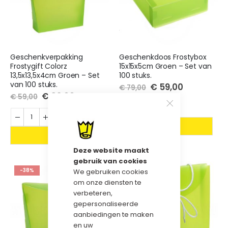
Geschenkverpakking
Geschenkdoos Frostybox
Frostygift Colorz
15x15x5cm Groen – Set van
13,5x13,5x4cm Groen – Set
100 stuks.
van 100 stuks.
Special
€ 59,00
€ 79,00
Price
Special
€ 39,00
€ 59,00
Price
Deze website maakt
gebruik van cookies
-38%
-30%
We gebruiken cookies
om onze diensten te
verbeteren,
gepersonaliseerde
aanbiedingen te maken
en uw