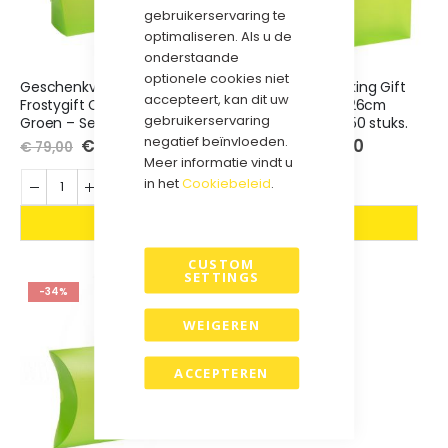
gebruikerservaring te
optimaliseren. Als u de
onderstaande
optionele cookies niet
Geschenkverpakking
Geschenkverpakking Gift
accepteert, kan dit uw
Frostygift Colorz 20x20x6cm
Bag frosty 24x6x26cm
gebruikerservaring
Groen – Set van 100 stuks.
Groen – Set van 50 stuks.
negatief beïnvloeden.
Special
€ 49,00
Special
€ 45,00
€ 79,00
€ 64,50
Price
Price
Meer informatie vindt u
in het
Cookiebeleid
.
CUSTOM
SETTINGS
-34%
WEIGEREN
ACCEPTEREN