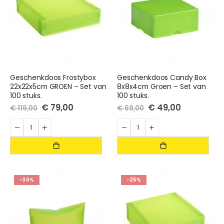
Geschenkdoos Frostybox
Geschenkdoos Candy Box
22x22x5cm GROEN – Set van
8x8x4cm Groen – Set van
100 stuks.
100 stuks.
Special
€ 79,00
Special
€ 49,00
€ 119,00
€ 69,00
Price
Price
-34%
-25%