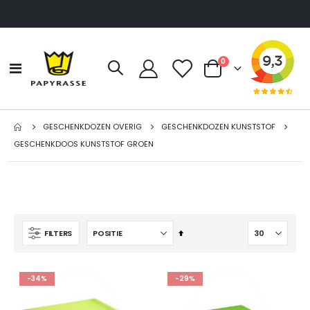
producten
0
Toggle
Cart
Nav
GESCHENKDOZEN OVERIG
GESCHENKDOZEN KUNSTSTOF
GESCHENKDOOS KUNSTSTOF GROEN
Van
FILTERS
hoog
naar
laag
-34%
-29%
sorteren