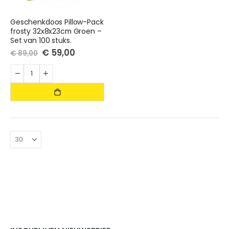
Geschenkdoos Pillow-Pack
frosty 32x8x23cm Groen –
Set van 100 stuks.
Special
€ 59,00
€ 89,00
Price
.