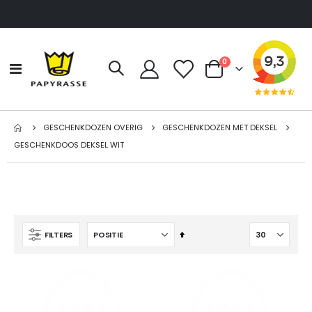
producten
0
Toggle
Cart
Nav
GESCHENKDOZEN OVERIG
GESCHENKDOZEN MET DEKSEL
GESCHENKDOOS DEKSEL WIT
Van
FILTERS
hoog
naar
laag
sorteren