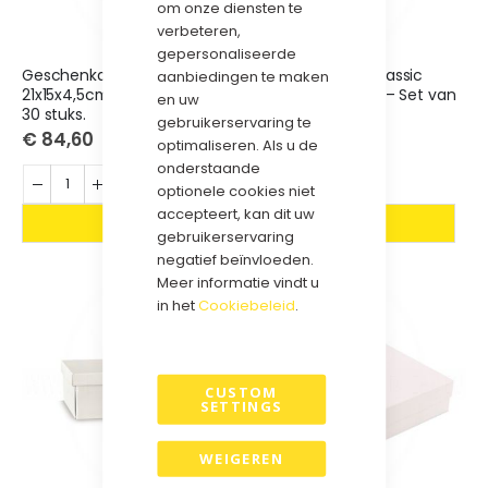
om onze diensten te
verbeteren,
gepersonaliseerde
Geschenkdoos Classic
Geschenkdoos Classic
aanbiedingen te maken
21x15x4,5cm Wit – Set van
26x26x4,5cm Wit – Set van
en uw
30 stuks.
20 stuks.
gebruikerservaring te
€ 84,60
€ 74,20
optimaliseren. Als u de
onderstaande
optionele cookies niet
accepteert, kan dit uw
gebruikerservaring
negatief beïnvloeden.
Meer informatie vindt u
in het
Cookiebeleid
.
CUSTOM
SETTINGS
WEIGEREN