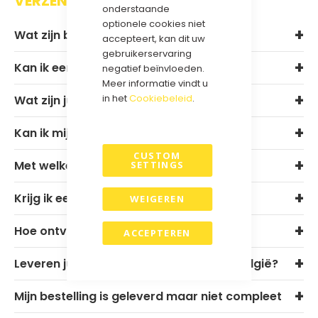
VERZENDEN EN RETOURNEREN
onderstaande
optionele cookies niet
Wat zijn bij jullie de levertijden?
accepteert, kan dit uw
gebruikerservaring
Kan ik een sample aanvragen?
negatief beïnvloeden.
Meer informatie vindt u
in het
Cookiebeleid
.
Wat zijn jullie verzendkosten?
Kan ik mijn bestelling ook afhalen?
CUSTOM
Met welke vervoerder werken jullie?
SETTINGS
Krijg ik een Track & Trace code?
WEIGEREN
Hoe ontvang ik mijn factuur?
ACCEPTEREN
Leveren jullie ook buiten Nederland en België?
Mijn bestelling is geleverd maar niet compleet