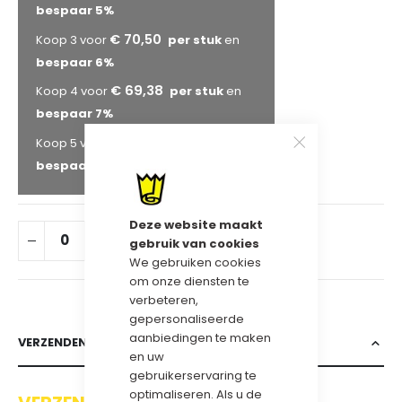
bespaar
5
%
€ 70,50
Koop 3 voor
en
bespaar
6
%
€ 69,38
Koop 4 voor
en
bespaar
7
%
€ 68,63
Koop 5 voor
en
bespaar
8
%
Deze website maakt
IN WINKELWAGEN
gebruik van cookies
We gebruiken cookies
om onze diensten te
verbeteren,
gepersonaliseerde
aanbiedingen te maken
VERZENDEN & RETOURNEREN
en uw
gebruikerservaring te
optimaliseren. Als u de