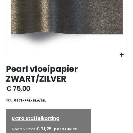
Ga
Pearl vloeipapier
naar
het
ZWART/ZILVER
begin
van
€ 75,00
de
afbeeldingen-
SKU
0671-PRL-BLA/SIL
gallerij
Extra staffelkorting
€ 71,25
Koop 2 voor
en