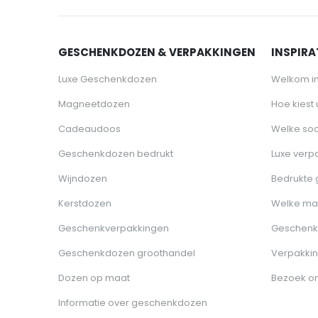
GESCHENKDOZEN & VERPAKKINGEN
INSPIRAT
Luxe Geschenkdozen
Welkom i
Magneetdozen
Hoe kiest
Cadeaudoos
Welke soo
Geschenkdozen bedrukt
Luxe verp
Wijndozen
Bedrukte
Kerstdozen
Welke ma
Geschenkverpakkingen
Geschenk
Geschenkdozen groothandel
Verpakkin
Dozen op maat
Bezoek o
Informatie over geschenkdozen