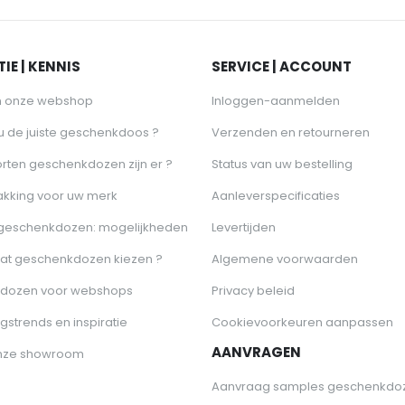
IE | KENNIS
SERVICE | ACCOUNT
n onze webshop
Inloggen-aanmelden
 u de juiste geschenkdoos ?
Verzenden en retourneren
rten geschenkdozen zijn er ?
Status van uw bestelling
akking voor uw merk
Aanleverspecificaties
 geschenkdozen: mogelijkheden
Levertijden
at geschenkdozen kiezen ?
Algemene voorwaarden
dozen voor webshops
Privacy beleid
gstrends en inspiratie
Cookievoorkeuren aanpassen
AANVRAGEN
nze showroom
Aanvraag samples geschenkdo