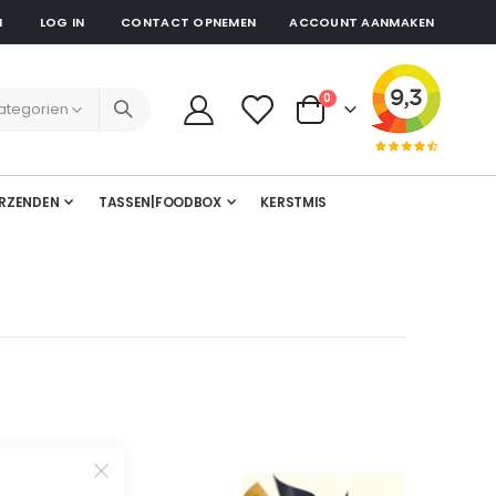
N
LOG IN
CONTACT OPNEMEN
ACCOUNT AANMAKEN
producten
0
Cart
RZENDEN
TASSEN|FOODBOX
KERSTMIS