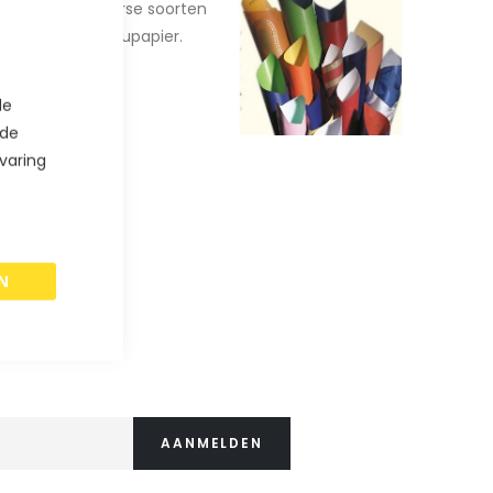
ft keuze uit diverse soorten
en geschikt cadeaupapier.
de
 de
varing
N
AANMELDEN