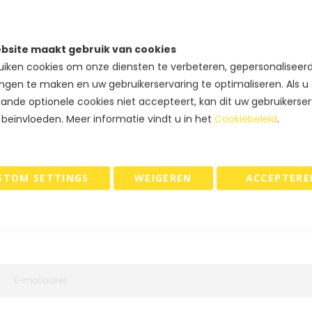
er. Ruim 600+ papier dessins zijn snel leverbaar in rollen. U hee
kerstdessins. Voor elk seizoen, voor elke trend vindt u bij ons e
bsite maakt gebruik van cookies
iken cookies om onze diensten te verbeteren, gepersonaliseer
ngen te maken en uw gebruikerservaring te optimaliseren. Als u
ande optionele cookies niet accepteert, kan dit uw gebruikerser
 beïnvloeden. Meer informatie vindt u in het
Cookiebeleid
.
STOM SETTINGS
WEIGEREN
ACCEPTERE