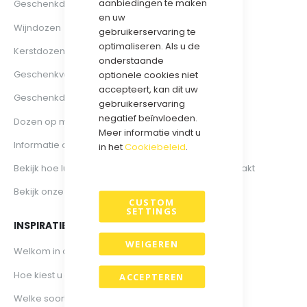
aanbiedingen te maken
Geschenkdozen bedrukt
en uw
Wijndozen
gebruikerservaring te
optimaliseren. Als u de
Kerstdozen
onderstaande
Geschenkverpakkingen
optionele cookies niet
accepteert, kan dit uw
Geschenkdozen groothandel
gebruikerservaring
negatief beïnvloeden.
Dozen op maat
Meer informatie vindt u
Informatie over geschenkdozen
in het
Cookiebeleid
.
Bekijk hoe luxe bedrukte cadeaulinten wordt gemaakt
Bekijk onze webshop voor bedrukte draagtassen
CUSTOM
SETTINGS
INSPIRATIE | KENNIS
WEIGEREN
Welkom in onze webshop
Hoe kiest u de juiste geschenkdoos ?
ACCEPTEREN
Welke soorten geschenkdozen zijn er ?