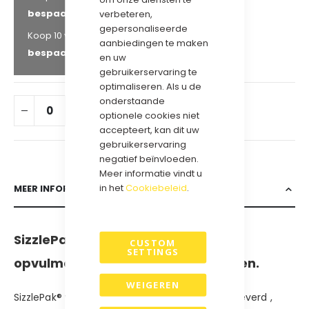
bespaar
8
%
verbeteren,
gepersonaliseerde
€ 58,46
Koop 10 voor
en
aanbiedingen te maken
bespaar
10
%
en uw
gebruikerservaring te
optimaliseren. Als u de
onderstaande
IN WINKELWAGEN
optionele cookies niet
accepteert, kan dit uw
gebruikerservaring
negatief beïnvloeden.
Meer informatie vindt u
in het
Cookiebeleid
.
MEER INFORMATIE
SizzlePak – Luxe en duurzaam
CUSTOM
SETTINGS
opvulmateriaal voor uw geschenken.
WEIGEREN
SizzlePak® wordt kant en klaar en compact geleverd ,