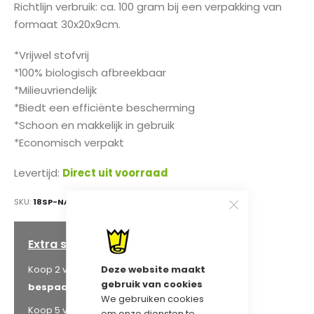
Richtlijn verbruik: ca. 100 gram bij een verpakking van
formaat 30x20x9cm.
*Vrijwel stofvrij
*100% biologisch afbreekbaar
*Milieuvriendelijk
*Biedt een efficiënte bescherming
*Schoon en makkelijk in gebruik
*Economisch verpakt
Levertijd:
Direct uit voorraad
SKU
18SP-NATUREL
Extra staffelkorting
€ 61,70
Deze website maakt
Koop 2 voor
en
gebruik van cookies
bespaar
5
%
We gebruiken cookies
€ 59,75
Koop 5 voor
en
om onze diensten te