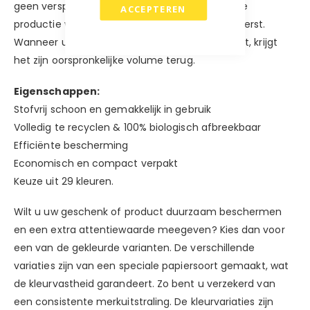
geen verspilling van materiaal en tijd. Tijdens de
ACCEPTEREN
productie wordt het met kracht in de doos geperst.
Wanneer u het opvulmateriaal uit de doos haalt, krijgt
het zijn oorspronkelijke volume terug.
Eigenschappen:
Stofvrij schoon en gemakkelijk in gebruik
Volledig te recyclen & 100% biologisch afbreekbaar
Efficiënte bescherming
Economisch en compact verpakt
Keuze uit 29 kleuren.
Wilt u uw geschenk of product duurzaam beschermen
en een extra attentiewaarde meegeven? Kies dan voor
een van de gekleurde varianten. De verschillende
variaties zijn van een speciale papiersoort gemaakt, wat
de kleurvastheid garandeert. Zo bent u verzekerd van
een consistente merkuitstraling. De kleurvariaties zijn